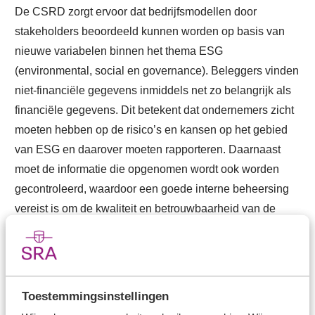
De CSRD zorgt ervoor dat bedrijfsmodellen door
stakeholders beoordeeld kunnen worden op basis van
nieuwe variabelen binnen het thema ESG
(environmental, social en governance). Beleggers vinden
niet-financiële gegevens inmiddels net zo belangrijk als
financiële gegevens. Dit betekent dat ondernemers zicht
moeten hebben op de risico’s en kansen op het gebied
van ESG en daarover moeten rapporteren. Daarnaast
moet de informatie die opgenomen wordt ook worden
gecontroleerd, waardoor een goede interne beheersing
vereist is om de kwaliteit en betrouwbaarheid van de
informatie te vergroten. Deze interne beheersing is
noodzakelijk voor de accountant om zijn goedkeuring te
kunnen geven en ook noodzakelijk voor de ondernemer
zelf om betrouwbare en kwalitatief goede stuurinformatie
Toestemmingsinstellingen
te krijgen om de onderneming te kunnen besturen.