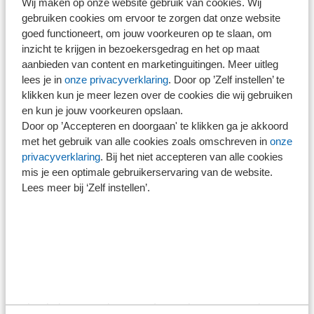
Wij maken op onze website gebruik van cookies. Wij
gebruiken cookies om ervoor te zorgen dat onze website
goed functioneert, om jouw voorkeuren op te slaan, om
Terrein van de accountant
inzicht te krijgen in bezoekersgedrag en het op maat
aanbieden van content en marketinguitingen. Meer uitleg
Het speelveld van bedrijfsmodellen, risico’s en
lees je in
onze privacyverklaring
. Door op ’Zelf instellen’ te
mitigerende maatregelen is een terrein waar de
klikken kun je meer lezen over de cookies die wij gebruiken
en kun je jouw voorkeuren opslaan.
accountant zich thuis voelt. Hij is daardoor dus een zeer
Door op ’Accepteren en doorgaan' te klikken ga je akkoord
geschikt klankbord voor ondernemers. De ondernemers
met het gebruik van alle cookies zoals omschreven in
onze
zijn juist zoekende, missen expertise en hebben een
privacyverklaring
. Bij het niet accepteren van alle cookies
kritische sparringpartner nodig om de interpretatie van de
mis je een optimale gebruikerservaring van de website.
Lees meer bij ‘Zelf instellen’.
nieuwe regels te bediscussiëren. De accountant zal naar
verwachting ook de partij zijn die gevraagd wordt om de
informatie te toetsen. Hierdoor is een nauwe
betrokkenheid van de accountant in de totstandkoming
en presentatie van de informatie een logische
ontwikkeling. Voor de accountant ontstaat er hiermee een
geheel nieuw terrein om ondernemingen te voorzien van