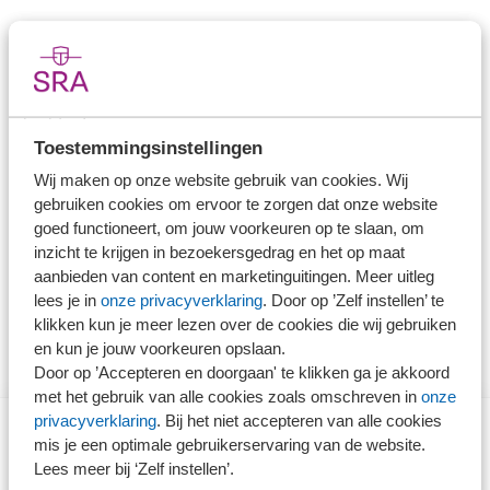
Nogmaals, bedankt aan al onze 15.000 volgers voor
jullie steun en betrokkenheid. We waarderen jullie enorm
en kijken ernaar uit om ons
LinkedIn-netwerk
verder uit te
breiden!
Toestemmingsinstellingen
Wij maken op onze website gebruik van cookies. Wij
Overige social media kanalen
gebruiken cookies om ervoor te zorgen dat onze website
goed functioneert, om jouw voorkeuren op te slaan, om
Vanzelfsprekend zijn we ook actief op
Instagram
,
Twitter
inzicht te krijgen in bezoekersgedrag en het op maat
aanbieden van content en marketinguitingen. Meer uitleg
en
Facebook
.
lees je in
onze privacyverklaring
. Door op ’Zelf instellen’ te
klikken kun je meer lezen over de cookies die wij gebruiken
en kun je jouw voorkeuren opslaan.
Door op ’Accepteren en doorgaan' te klikken ga je akkoord
met het gebruik van alle cookies zoals omschreven in
onze
privacyverklaring
. Bij het niet accepteren van alle cookies
mis je een optimale gebruikerservaring van de website.
Direct naar
Lees meer bij ‘Zelf instellen’.