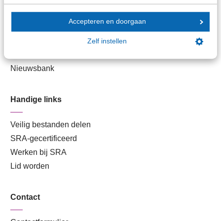
Stel je vaktechnische vraag
Accepteren en doorgaan
Branche in Zicht
Dossiers
Zelf instellen
Kantoorvinder
Nieuwsbank
Handige links
Veilig bestanden delen
SRA-gecertificeerd
Werken bij SRA
Lid worden
Contact