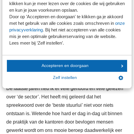
klikken kun je meer lezen over de cookies die wij gebruiken
geval gefaciliteerd door SRA - het lerend vermogen in de
en kun je jouw voorkeuren opslaan.
sector in gezamenlijkheid worden vergroot. Hulde aan de
Door op ’Accepteren en doorgaan' te klikken ga je akkoord
AFM die daaraan op deze wijze een bijdrage heeft willen
met het gebruik van alle cookies zoals omschreven in
onze
leveren!
privacyverklaring
. Bij het niet accepteren van alle cookies
mis je een optimale gebruikerservaring van de website.
Lees meer bij ‘Zelf instellen’.
Zuiver
Elke betrokken organisatie, stakeholder of commentator
Accepteren en doorgaan
bij de accountancysector is vanzelfsprekend
Zelf instellen
verantwoordelijk voor de eigen mening, opinie of reactie.
De laatste jaren heb ik er vele gehoord en vele gelezen
over ‘de sector’. Het heeft mij geleerd dat het
spreekwoord over de ‘beste stuurlui’ niet voor niets
ontstaan is. Wetende hoe hard er dag in-dag uit binnen
de praktijk van de kantoren door bevlogen mensen
gewerkt wordt om ons mooie beroep daadwerkelijk eer