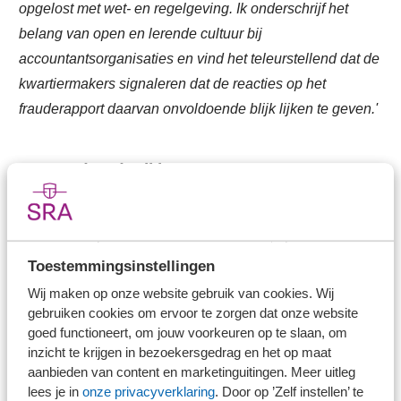
opgelost met wet- en regelgeving. Ik onderschrijf het
belang van open en lerende cultuur bij
accountantsorganisaties en vind het teleurstellend dat de
kwartiermakers signaleren dat de reacties op het
frauderapport daarvan onvoldoende blijk lijken te geven.'
Be good and tell it
Half juni hebben 10 van de 13 accountantsorganisaties
betrokken bij de frauderisico-onderzoek, op een zeer
plezierige en open wijze over het proces en de
Toestemmingsinstellingen
uitkomsten gesproken met betrokken AFM-projectleiders.
Wij maken op onze website gebruik van cookies. Wij
Wederzijdse ervaringen, bevindingen en leerpunten
gebruiken cookies om ervoor te zorgen dat onze website
goed functioneert, om jouw voorkeuren op te slaan, om
werden uitgewisseld met als doel te komen tot
inzicht te krijgen in bezoekersgedrag en het op maat
leereffecten en actiepunten voor zowel de eigen praktijk
aanbieden van content en marketinguitingen. Meer uitleg
als voor alle vergunninghouders. Hierdoor kan – in dit
lees je in
onze privacyverklaring
. Door op ’Zelf instellen’ te