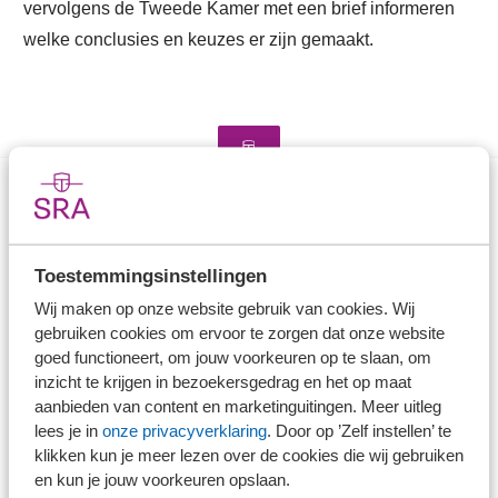
vervolgens de Tweede Kamer met een brief informeren
welke conclusies en keuzes er zijn gemaakt.
Direct naar
Toestemmingsinstellingen
Stel je vaktechnische vraag
Wij maken op onze website gebruik van cookies. Wij
Branche in Zicht
gebruiken cookies om ervoor te zorgen dat onze website
Dossiers
goed functioneert, om jouw voorkeuren op te slaan, om
Kantoorvinder
inzicht te krijgen in bezoekersgedrag en het op maat
Nieuwsbank
aanbieden van content en marketinguitingen. Meer uitleg
lees je in
onze privacyverklaring
. Door op ’Zelf instellen’ te
klikken kun je meer lezen over de cookies die wij gebruiken
Handige links
en kun je jouw voorkeuren opslaan.