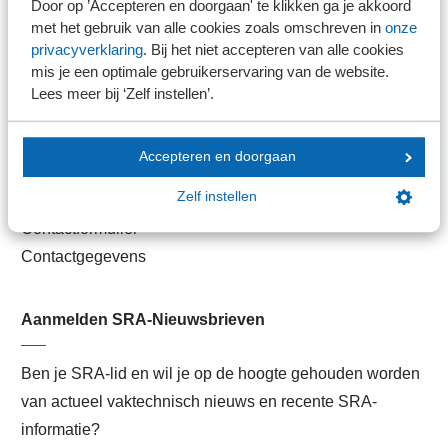
Door op ’Accepteren en doorgaan' te klikken ga je akkoord
met het gebruik van alle cookies zoals omschreven in
onze
Veilig bestanden delen
privacyverklaring
. Bij het niet accepteren van alle cookies
SRA-gecertificeerd
mis je een optimale gebruikerservaring van de website.
Werken bij SRA
Lees meer bij ‘Zelf instellen’.
Lid worden
Accepteren en doorgaan
Contact
Zelf instellen
Contactformulier
Contactgegevens
Aanmelden SRA-Nieuwsbrieven
Ben je SRA-lid en wil je op de hoogte gehouden worden
van actueel vaktechnisch nieuws en recente SRA-
informatie?