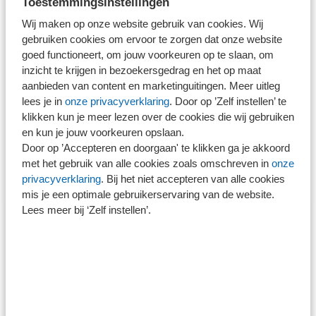
Toestemmingsinstellingen
mogelijkheden. Hiermee kunt u misschien voorkomen dat
Wij maken op onze website gebruik van cookies. Wij
de Belastingdienst de betalingsregeling uiteindelijk
gebruiken cookies om ervoor te zorgen dat onze website
goed functioneert, om jouw voorkeuren op te slaan, om
intrekt. Zo kunt u verzoeken de schuld in zeven in plaats
inzicht te krijgen in bezoekersgedrag en het op maat
van vijf jaar af te lossen. Ook kunt u verzoeken niet
aanbieden van content en marketinguitingen. Meer uitleg
maandelijks, maar per kwartaal af te mogen lossen. Tot
lees je in
onze privacyverklaring
. Door op ’Zelf instellen’ te
slot kunt u ook eenmalig verzoeken om een betaalpauze
klikken kun je meer lezen over de cookies die wij gebruiken
en kun je jouw voorkeuren opslaan.
van maximaal zes maanden. Het gevolg van zo’n
Door op ’Accepteren en doorgaan' te klikken ga je akkoord
verzoek is wel dat uw af te lossen maandbedragen die
met het gebruik van alle cookies zoals omschreven in
onze
daarna nog volgen, hoger worden.
privacyverklaring
. Bij het niet accepteren van alle cookies
mis je een optimale gebruikerservaring van de website.
Lees meer bij ‘Zelf instellen’.
Let op!
Voor deze mogelijkheden gelden ook
voorwaarden. Onze adviseurs kunnen u
hierover adviseren.