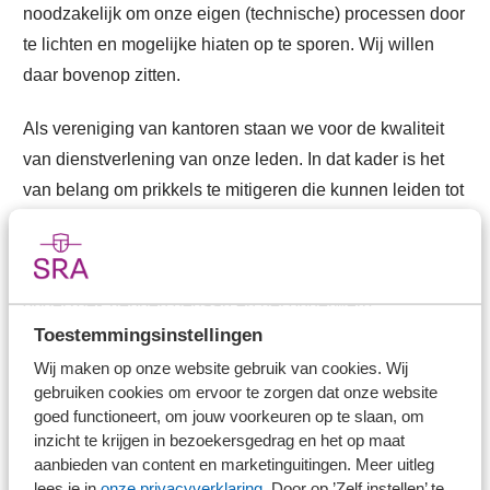
noodzakelijk om onze eigen (technische) processen door
te lichten en mogelijke hiaten op te sporen. Wij willen
daar bovenop zitten.
Als vereniging van kantoren staan we voor de kwaliteit
van dienstverlening van onze leden. In dat kader is het
van belang om prikkels te mitigeren die kunnen leiden tot
elke ongewenste praktijk die daaraan afbreuk doet.
We weten dat kantoren binnen onze vereniging eigen
onderzoek hebben gedaan en het onderwerp
Toestemmingsinstellingen
bespreekbaar maken, passend binnen een
kwaliteitsgerichte cultuur. Dat juichen we toe.
Wij maken op onze website gebruik van cookies. Wij
gebruiken cookies om ervoor te zorgen dat onze website
goed functioneert, om jouw voorkeuren op te slaan, om
Vanuit onze eigen aanjagende en ondersteunende rol bij
inzicht te krijgen in bezoekersgedrag en het op maat
de kantoren nemen we ook onze verantwoordelijkheid.
aanbieden van content en marketinguitingen. Meer uitleg
Daartoe gaan we het gesprek met onze leden aan over
lees je in
onze privacyverklaring
. Door op ’Zelf instellen’ te