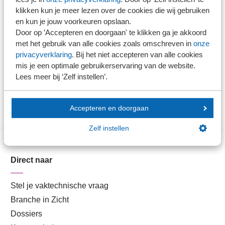
de toetsing en borging van kennis, het mitigeren van
klikken kun je meer lezen over de cookies die wij gebruiken
en kun je jouw voorkeuren opslaan.
risico's en bieden hen daarbij ook ondersteuning aan.
Door op ’Accepteren en doorgaan' te klikken ga je akkoord
met het gebruik van alle cookies zoals omschreven in
onze
SRA zal er aan blijven werken om het vertrouwen in het
privacyverklaring
. Bij het niet accepteren van alle cookies
werk van accountants en accountantskantoren duurzaam
mis je een optimale gebruikerservaring van de website.
Lees meer bij ‘Zelf instellen’.
te herstellen en te borgen.
Accepteren en doorgaan
Zelf instellen
Direct naar
Stel je vaktechnische vraag
Branche in Zicht
Dossiers