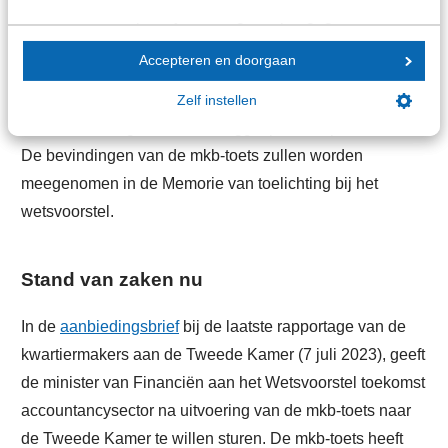
voorbeelden en praktijkervaringen input gegeven over
bijvoorbeeld de werkbaarheid, uitvoerbaarheid,
Accepteren en doorgaan
proportionaliteit, knelpunten en mogelijk alternatieven
van maatregelen uit het wetsvoorstel. Daarnaast zullen
Zelf instellen
deze zomer nog enkele vervolggesprekken plaatsvinden.
De bevindingen van de mkb-toets zullen worden
meegenomen in de Memorie van toelichting bij het
wetsvoorstel.
Stand van zaken nu
In de
aanbiedingsbrief
bij de laatste rapportage van de
kwartiermakers aan de Tweede Kamer (7 juli 2023), geeft
de minister van Financiën aan het Wetsvoorstel toekomst
accountancysector na uitvoering van de mkb-toets naar
de Tweede Kamer te willen sturen. De mkb-toets heeft