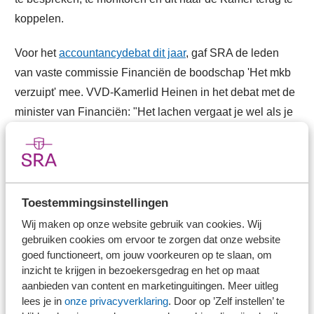
koppelen.
Voor het
accountancydebat dit jaar
, gaf SRA de leden
van vaste commissie Financiën de boodschap 'Het mkb
verzuipt' mee. VVD-Kamerlid Heinen in het debat met de
minister van Financiën: "Het lachen vergaat je wel als je
kijkt wat de gevolgen zijn van wetgeving voor de kleinere
accountantskantoren. Nog meer regeldruk, werkdruk,
hogere kosten, een afvinkcultuur en een leegloop uit de
sector. Dit komt de kwaliteit niet ten goede. En dat brengt
Toestemmingsinstellingen
het hele mkb in de problemen." Minister Kaag zegde
Wij maken op onze website gebruik van cookies. Wij
onder andere toe te bekijken hoe zij de verscheidenheid
gebruiken cookies om ervoor te zorgen dat onze website
en diversiteit van de inmiddels 229 tellende reguliere
goed functioneert, om jouw voorkeuren op te slaan, om
vergunninghouders kan waarborgen bij de indiening van
inzicht te krijgen in bezoekersgedrag en het op maat
aanbieden van content en marketinguitingen. Meer uitleg
een wetsvoorstel. "Dat is ook van belang voor de mkb-
lees je in
onze privacyverklaring
. Door op ’Zelf instellen’ te
ondernemer."