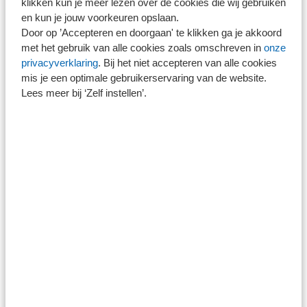
klikken kun je meer lezen over de cookies die wij gebruiken
en kun je jouw voorkeuren opslaan.
Door op ’Accepteren en doorgaan' te klikken ga je akkoord
Mkb-toets en regeldruk
met het gebruik van alle cookies zoals omschreven in
onze
privacyverklaring
. Bij het niet accepteren van alle cookies
Minister Kaag zegde de Tweede Kamer ook toe om de
mis je een optimale gebruikerservaring van de website.
door SRA gewenste mkb-toets op het wetsvoorstel te
Lees meer bij ‘Zelf instellen’.
laten uitvoeren. SRA stuurde ín dat kader op verzoek van
de dossierhouders bij het Ministerie een
overzicht van de
regeldruk en kosten
die gepaard gaan met deze
maatregelen uit het Wetsvoorstel toekomst
accountancysector.
Inmiddels heeft op 11 juli jl. ook de mkb-toets
plaatsgevonden in de vorm van een rondetafelgesprek
van negen reguliere vergunninghouders (zeven SRA-
leden) met de beleidsmedewerkers van het ministerie
van Financiën. Zij hebben op basis van concrete