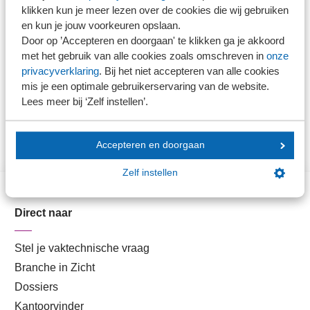
Hoe brengt u de benodigde gegevens in kaart? Het
klikken kun je meer lezen over de cookies die wij gebruiken
Ministerie van Infrastructuur en Waterstaat heeft een
en kun je jouw voorkeuren opslaan.
handreiking 'Gegevensverzameling werkgebonden
Door op ’Accepteren en doorgaan' te klikken ga je akkoord
met het gebruik van alle cookies zoals omschreven in
onze
personenmobiliteit'
geschreven die de werkgever helpt
privacyverklaring
. Bij het niet accepteren van alle cookies
met het in kaart brengen van de benodigde gegevens
mis je een optimale gebruikerservaring van de website.
voor de rapportageverplichting per 2024.
Lees meer bij ‘Zelf instellen’.
Accepteren en doorgaan
Zelf instellen
Direct naar
Stel je vaktechnische vraag
Branche in Zicht
Dossiers
Kantoorvinder