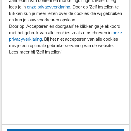
aanbieden van content en marketinguitingen. Meer uitleg
het hele mkb in de problemen."
lees je in
onze privacyverklaring
. Door op ’Zelf instellen’ te
klikken kun je meer lezen over de cookies die wij gebruiken
en kun je jouw voorkeuren opslaan.
Regeldruk
Door op ’Accepteren en doorgaan' te klikken ga je akkoord
met het gebruik van alle cookies zoals omschreven in
onze
privacyverklaring
. Bij het niet accepteren van alle cookies
Minister Kaag van Financiën zegde onder andere toe te
mis je een optimale gebruikerservaring van de website.
bekijken hoe zij de verscheidenheid en diversiteit van de
Lees meer bij ‘Zelf instellen’.
reguliere vergunninghouders kan waarborgen bij de
indiening van een wetsvoorstel. "Dat is ook van belang
voor de mkb-ondernemer." Daarnaast deed de minister
de toezegging om de door SRA gewenste mkb-toets op
het wetsvoorstel te laten uitvoeren. SRA stuurde ín dat
kader op verzoek van de dossierhouders bij het
Ministerie
een overzicht van de regeldruk en kosten
die
gepaard gaan met deze maatregelen uit het Wetsvoorstel
toekomst accountancysector.