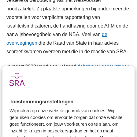
verdere onderbouwing van het wetsvoorstel
noodzakelijk. Zij plaatste opmerkingen bij onder meer de
voorstellen voor verplichte rapportering van
kwaliteitsindicatoren, de handhaving door de AFM en de
aanwijsbevoegdheid van de NBA. Veel van
de
overwegingen
die de Raad van State in haar advies
schreef kwamen overeen met die in de reactie van SRA.
In maart 2023 vond een volgend
debat over accountancy
in de Tweede Kamer plaats. SRA gaf de leden van vaste
commissie Financiën de boodschap 'Het mkb verzuipt'
mee. VVD-Kamerlid Heinen in het debat met de minister
van Financiën: "Het lachen vergaat je wel als je kijkt wat
Toestemmingsinstellingen
de gevolgen zijn van wetgeving voor de kleinere
Wij maken op onze website gebruik van cookies. Wij
gebruiken cookies om ervoor te zorgen dat onze website
accountantskantoren. Nog meer regeldruk, werkdruk,
goed functioneert, om jouw voorkeuren op te slaan, om
hogere kosten, een afvinkcultuur en een leegloop uit de
inzicht te krijgen in bezoekersgedrag en het op maat
sector. Dit komt de kwaliteit niet ten goede. En dat brengt