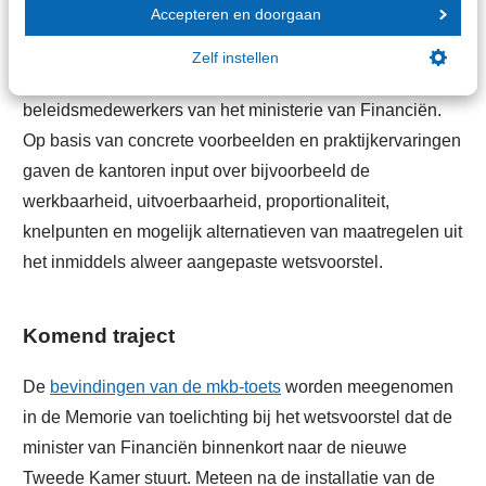
Accepteren en doorgaan
Op 11 juli jl. vond deze mkb-toets plaats in de vorm van
een rondetafelgesprek van negen reguliere
Zelf instellen
vergunninghouders (zeven SRA-leden) met de
beleidsmedewerkers van het ministerie van Financiën.
Op basis van concrete voorbeelden en praktijkervaringen
gaven de kantoren input over bijvoorbeeld de
werkbaarheid, uitvoerbaarheid, proportionaliteit,
knelpunten en mogelijk alternatieven van maatregelen uit
het inmiddels alweer aangepaste wetsvoorstel.
Komend traject
De
bevindingen van de mkb-toets
worden meegenomen
in de Memorie van toelichting bij het wetsvoorstel dat de
minister van Financiën binnenkort naar de nieuwe
Tweede Kamer stuurt. Meteen na de installatie van de