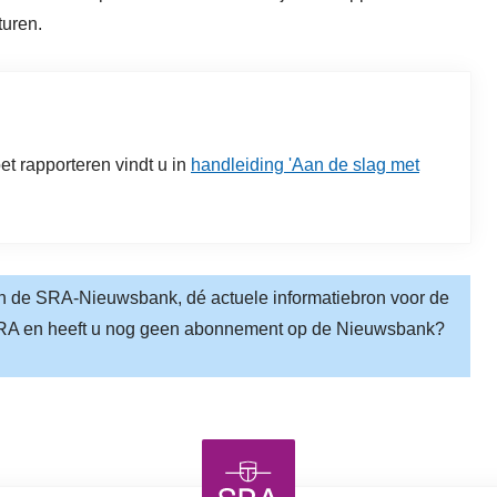
turen.
t rapporteren vindt u in
handleiding 'Aan de slag met
in de SRA-Nieuwsbank, dé actuele informatiebron voor de
 SRA en heeft u nog geen abonnement op de Nieuwsbank?