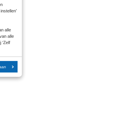
en
instellen’
n alle
van alle
 ‘Zelf
aan