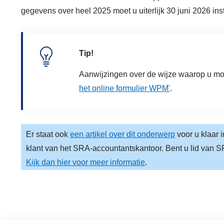
gegevens over heel 2025 moet u uiterlijk 30 juni 2026 ins
Tip!
Aanwijzingen over de wijze waarop u moe
het online formulier WPM'
.
Er staat ook
een artikel over dit onderwerp
voor u klaar 
klant van het SRA-accountantskantoor. Bent u lid van
Kijk dan hier voor meer informatie
.