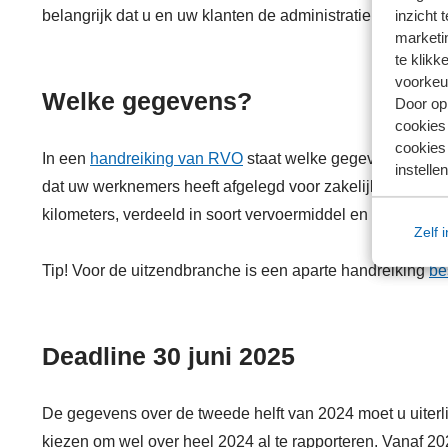
inzicht 
belangrijk dat u en uw klanten de administratie op orde 
marketin
te klikk
voorkeu
Welke gegevens?
Door op 
cookies
cookies 
In een
handreiking van RVO
staat welke gegevens u moet b
instellen
dat uw werknemers heeft afgelegd voor zakelijk verkeer 
kilometers, verdeeld in soort vervoermiddel en brandstoft
Zelf 
Tip! Voor de uitzendbranche is een aparte handreiking
be
Deadline 30 juni 2025
De gegevens over de tweede helft van 2024 moet u uiterli
kiezen om wel over heel 2024 al te rapporteren. Vanaf 202