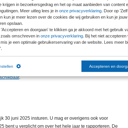
te krijgen in bezoekersgedrag en het op maat aanbieden van content 
hebben om aan de verplichting te kunnen voldoen.
guitingen. Meer uitleg lees je in
onze privacyverklaring
. Door op ’Zelf 
en kun je meer lezen over de cookies die wij gebruiken en kun je jouw
ren opslaan.
’Accepteren en doorgaan' te klikken ga je akkoord met het gebruik va
 zoals omschreven in
onze privacyverklaring
. Bij het niet accepteren 
mis je een optimale gebruikerservaring van de website. Lees meer bij
ijhouden. Dit zijn bijvoorbeeld het totaal aantal kilometers
’.
en woon-werkverkeer, maar ook het jaartotaal aan
ype.
instellen
Accepteren en doorg
schikbaar
.
jk 30 juni 2025 insturen. U mag er overigens ook voor
5 bent u verplicht om over het hele jaar te rapporteren. De