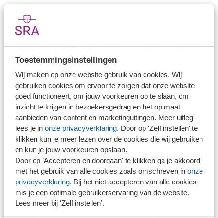
registeraccountant en mede-eigenaar van Meester &
Kuiper. ''Met PIA behouden wij onze vertrouwde naam en
werkwijze, terwijl we worden ondersteund op belangrijke
gebieden zoals HR, technologie en marktinnovatie. Als
Toestemmingsinstellingen
bestuur blijven we ondernemen onder de vlag van PIA
Wij maken op onze website gebruik van cookies. Wij
Group, met de zekerheid dat onze klanten profiteren van
gebruiken cookies om ervoor te zorgen dat onze website
de schaalvoordelen en innovaties die PIA ons biedt.''
goed functioneert, om jouw voorkeuren op te slaan, om
inzicht te krijgen in bezoekersgedrag en het op maat
aanbieden van content en marketinguitingen. Meer uitleg
PIA Group: Lokale identiteit met nationale
lees je in
onze privacyverklaring
. Door op ’Zelf instellen’ te
slagkracht
klikken kun je meer lezen over de cookies die wij gebruiken
en kun je jouw voorkeuren opslaan.
Ewout Brouwers benadrukt de visie van PIA Group: ''Wij
Door op ’Accepteren en doorgaan' te klikken ga je akkoord
met het gebruik van alle cookies zoals omschreven in
onze
versterken onze partners zonder hun eigenheid aan te
privacyverklaring
. Bij het niet accepteren van alle cookies
tasten. Meester & Kuiper is een regionaal bedrijf met een
mis je een optimale gebruikerservaring van de website.
sterke lokale identiteit en past perfect binnen onze groep
Lees meer bij ‘Zelf instellen’.
van regionale merken. Onze ondersteuning op het