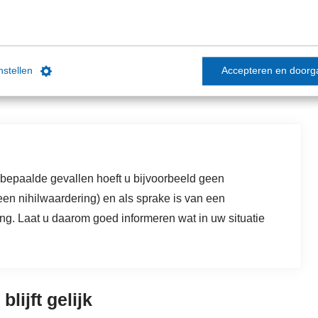
 omhoog
instellen
Accepteren en doorg
24 nog een normbedrag van € 6,70 per dag. Dit bedrag gaat
 bepaalde gevallen hoeft u bijvoorbeeld geen
en nihilwaardering) en als sprake is van een
ng. Laat u daarom goed informeren wat in uw situatie
lijft gelijk