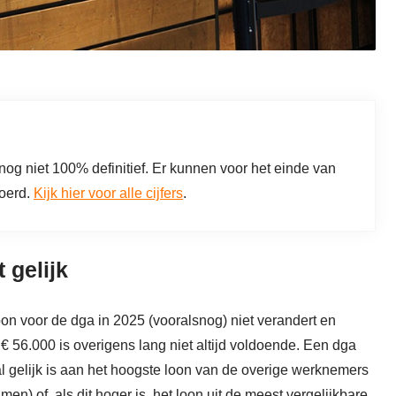
og niet 100% definitief. Er kunnen voor het einde van
voerd.
Kijk hier voor alle cijfers
.
 gelijk
oon voor de dga in 2025 (vooralsnog) niet verandert en
 € 56.000 is overigens lang niet altijd voldoende. Een dga
l gelijk is aan het hoogste loon van de overige werknemers
) of, als dit hoger is, het loon uit de meest vergelijkbare