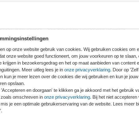
t
 onder voorwaarden – een onbelaste vergoeding verstrekt
mmingsinstellingen
opzichte van 2024 (€ 2,35 per dag).
en op onze website gebruik van cookies. Wij gebruiken cookies om e
dat onze website goed functioneert, om jouw voorkeuren op te slaan,
te krijgen in bezoekersgedrag en het op maat aanbieden van content 
locatie iets omhoog
guitingen. Meer uitleg lees je in
onze privacyverklaring
. Door op ’Zelf 
en kun je meer lezen over de cookies die wij gebruiken en kun je jouw
ren opslaan.
t in een bedrijfskantine of een soortgelijke ruimte of tijdens
’Accepteren en doorgaan' te klikken ga je akkoord met het gebruik va
 gewaardeerd op € 3,95 per maaltijd. In 2024 is dit bedrag
 zoals omschreven in
onze privacyverklaring
. Bij het niet accepteren 
rekening te houden als de maaltijd een meer dan bijkomstig
mis je een optimale gebruikerservaring van de website. Lees meer bij
knemer vanwege het werk tussen 17.00 uur en 20.00 uur niet
’.
sch mee-eten. In zo’n geval is de maaltijd op de