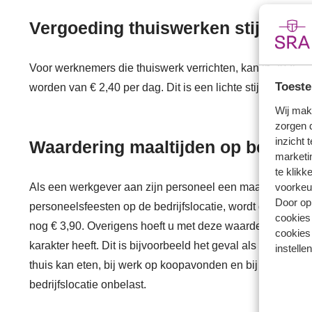
Vergoeding thuiswerken stijgt lich
Voor werknemers die thuiswerk verrichten, kan in 2025 –
Toeste
worden van € 2,40 per dag. Dit is een lichte stijging ten 
Wij mak
zorgen 
inzicht 
Waardering maaltijden op bedrijfs
marketin
te klikk
voorkeu
Als een werkgever aan zijn personeel een maaltijd verstrek
Door op 
personeelsfeesten op de bedrijfslocatie, wordt dit in 2025
cookies
nog € 3,90. Overigens hoeft u met deze waardering geen 
cookies 
karakter heeft. Dit is bijvoorbeeld het geval als een wer
instellen
thuis kan eten, bij werk op koopavonden en bij therapeuti
bedrijfslocatie onbelast.