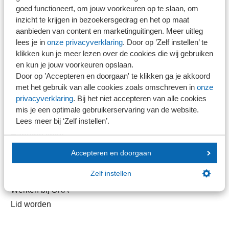
goed functioneert, om jouw voorkeuren op te slaan, om
inzicht te krijgen in bezoekersgedrag en het op maat
Direct naar
aanbieden van content en marketinguitingen. Meer uitleg
lees je in
onze privacyverklaring
. Door op ’Zelf instellen’ te
Stel je vaktechnische vraag
klikken kun je meer lezen over de cookies die wij gebruiken
Branche in Zicht
en kun je jouw voorkeuren opslaan.
Dossiers
Door op ’Accepteren en doorgaan' te klikken ga je akkoord
met het gebruik van alle cookies zoals omschreven in
onze
Kantoorvinder
privacyverklaring
. Bij het niet accepteren van alle cookies
Nieuwsbank
mis je een optimale gebruikerservaring van de website.
Lees meer bij ‘Zelf instellen’.
Handige links
Accepteren en doorgaan
Veilig bestanden delen
Zelf instellen
SRA-gecertificeerd
Werken bij SRA
Lid worden