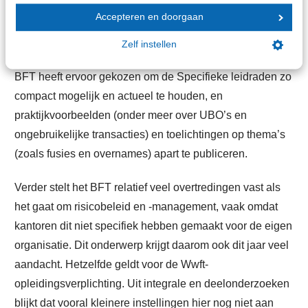
Accepteren en doorgaan
geactualiseerd. De opzet van de nieuwe leidraden is
veranderd, om ze beter te laten aansluiten op de
Zelf instellen
Algemene leidraad van het ministerie van Financiën. Het
BFT heeft ervoor gekozen om de Specifieke leidraden zo
compact mogelijk en actueel te houden, en
praktijkvoorbeelden (onder meer over UBO’s en
ongebruikelijke transacties) en toelichtingen op thema’s
(zoals fusies en overnames) apart te publiceren.
Verder stelt het BFT relatief veel overtredingen vast als
het gaat om risicobeleid en -management, vaak omdat
kantoren dit niet specifiek hebben gemaakt voor de eigen
organisatie. Dit onderwerp krijgt daarom ook dit jaar veel
aandacht. Hetzelfde geldt voor de Wwft-
opleidingsverplichting. Uit integrale en deelonderzoeken
blijkt dat vooral kleinere instellingen hier nog niet aan