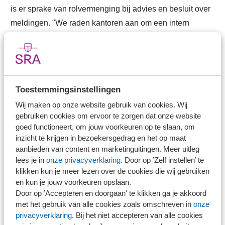
is er sprake van rolvermenging bij advies en besluit over
meldingen. "We raden kantoren aan om een intern
meldingsdocument te gebruiken met minimaal alle
aspecten van artikel 16 lid 2 Wwft. Dit zorgt voor
volledigheid, uniformiteit en bewustwording bij alle
medewerkers."
Toestemmingsinstellingen
Tot slot nog enkele aandachtspunten met betrekking tot
Wij maken op onze website gebruik van cookies. Wij
gebruiken cookies om ervoor te zorgen dat onze website
Compliance en de opleidingsverplichting: pas de Plan-
goed functioneert, om jouw voorkeuren op te slaan, om
Do-Check-Act-methodiek (PDCA) toe in je Compliance-
inzicht te krijgen in bezoekersgedrag en het op maat
verslag, verzorg periodiek een opleiding op het gebied
aanbieden van content en marketinguitingen. Meer uitleg
lees je in
onze privacyverklaring
. Door op ’Zelf instellen’ te
van Wwft (ook voor zzp’ers) en leg vast wie de opleiding
klikken kun je meer lezen over de cookies die wij gebruiken
heeft gevolgd.
en kun je jouw voorkeuren opslaan.
Door op ’Accepteren en doorgaan' te klikken ga je akkoord
Het BFT herkent een groot deel van deze onderwerpen
met het gebruik van alle cookies zoals omschreven in
onze
uit zijn deelonderzoek naar de auditfunctie. Daarnaast
privacyverklaring
. Bij het niet accepteren van alle cookies