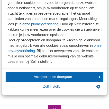
gebruiken cookies om ervoor te zorgen dat onze website
belastingheffing betrokken, ook als deze niet meer aan
goed functioneert, om jouw voorkeuren op te slaan, om
de voorwaarden voldoet. Hiermee wordt het ontwijken
inzicht te krijgen in bezoekersgedrag en het op maat
van belasting voorkomen.
aanbieden van content en marketinguitingen. Meer uitleg
lees je in
onze privacyverklaring
. Door op ’Zelf instellen’ te
klikken kun je meer lezen over de cookies die wij gebruiken
Terugwerkende kracht
en kun je jouw voorkeuren opslaan.
Door op ’Accepteren en doorgaan' te klikken ga je akkoord
Het wetsvoorstel is vandaag ingediend bij de Tweede
met het gebruik van alle cookies zoals omschreven in
onze
privacyverklaring
. Bij het niet accepteren van alle cookies
Kamer en moet in werking treden per 1 januari 2026. Om
mis je een optimale gebruikerservaring van de website.
te voorkomen dat tussen nu en 1 januari 2026 de lijfrente
Lees meer bij ‘Zelf instellen’.
nog belastingvrij wordt opgenomen, gaan de
maatregelen in met terugwerkende kracht. Over
Accepteren en doorgaan
uitbetalingen die worden gedaan na 25 april 2025 moet
dan altijd belasting worden betaald.
Zelf instellen