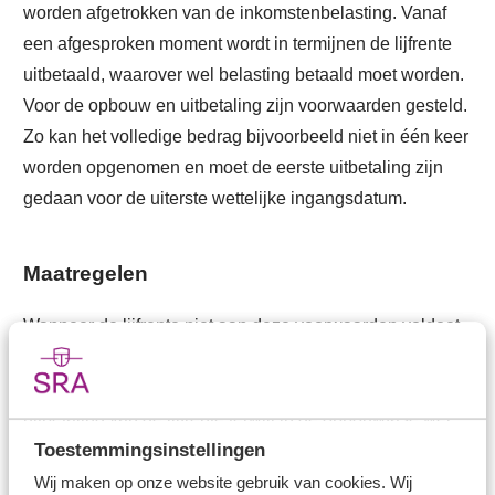
worden afgetrokken van de inkomstenbelasting. Vanaf
een afgesproken moment wordt in termijnen de lijfrente
uitbetaald, waarover wel belasting betaald moet worden.
Voor de opbouw en uitbetaling zijn voorwaarden gesteld.
Zo kan het volledige bedrag bijvoorbeeld niet in één keer
worden opgenomen en moet de eerste uitbetaling zijn
gedaan voor de uiterste wettelijke ingangsdatum.
Maatregelen
Wanneer de lijfrente niet aan deze voorwaarden voldoet,
kan de lijfrente niet meer in de belastingheffing worden
betrokken. Er wordt dan geen belasting betaald over de
uitbetaling van de lijfrente terwijl in de opbouwfase wel
Toestemmingsinstellingen
premies zijn afgetrokken. Met de maatregelen uit de
Fiscale verzamelwet 2026 wordt lijfrente altijd in de
Wij maken op onze website gebruik van cookies. Wij