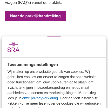
vragen (FAQ’s) vanuit de praktijk.
Naar de praktijkhandreiking
Direct naar
Toestemmingsinstellingen
Stel je vaktechnische vraag
Wij maken op onze website gebruik van cookies. Wij
Branche in Zicht
gebruiken cookies om ervoor te zorgen dat onze website
goed functioneert, om jouw voorkeuren op te slaan, om
Dossiers
inzicht te krijgen in bezoekersgedrag en het op maat
Kantoorvinder
aanbieden van content en marketinguitingen. Meer uitleg
Nieuwsbank
lees je in
onze privacyverklaring
. Door op ’Zelf instellen’ te
klikken kun je meer lezen over de cookies die wij gebruiken