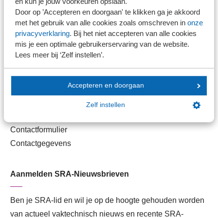
en kun je jouw voorkeuren opslaan.
Handige links
Door op ’Accepteren en doorgaan' te klikken ga je akkoord
met het gebruik van alle cookies zoals omschreven in
onze
Veilig bestanden delen
privacyverklaring
. Bij het niet accepteren van alle cookies
mis je een optimale gebruikerservaring van de website.
SRA-gecertificeerd
Lees meer bij ‘Zelf instellen’.
Werken bij SRA
Lid worden
Accepteren en doorgaan
Contact
Zelf instellen
Contactformulier
Contactgegevens
Aanmelden SRA-Nieuwsbrieven
Ben je SRA-lid en wil je op de hoogte gehouden worden
van actueel vaktechnisch nieuws en recente SRA-