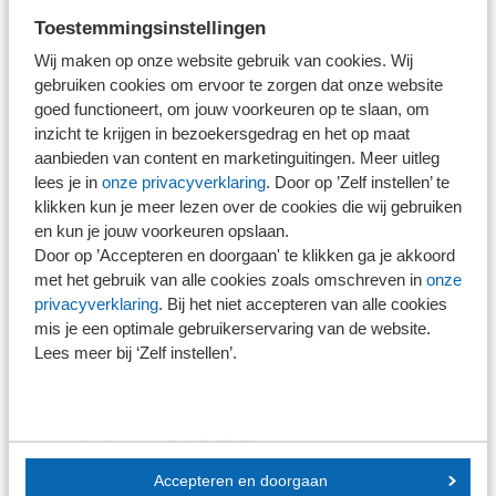
Toestemmingsinstellingen
Lef om oude patronen te doorbreken.
Wij maken op onze website gebruik van cookies. Wij
Durf om vandaag keuzes te maken die morgen
gebruiken cookies om ervoor te zorgen dat onze website
verschil maken.
goed functioneert, om jouw voorkeuren op te slaan, om
inzicht te krijgen in bezoekersgedrag en het op maat
aanbieden van content en marketinguitingen. Meer uitleg
Binnen het
SRA-Platform Duurzaamheid
bundelen we de
lees je in
onze privacyverklaring
. Door op ’Zelf instellen’ te
kennis en ervaring van SRA en van gemotiveerde SRA-
klikken kun je meer lezen over de cookies die wij gebruiken
leden. Het richt zich op vier kennisclusters:
en kun je jouw voorkeuren opslaan.
Door op ’Accepteren en doorgaan' te klikken ga je akkoord
Strategie: ESG-risico's en kansen praktisch maken
met het gebruik van alle cookies zoals omschreven in
onze
privacyverklaring
. Bij het niet accepteren van alle cookies
als onderdeel van de strategie.
mis je een optimale gebruikerservaring van de website.
Thema's: wat is nodig om concreet te adviseren over
Lees meer bij ‘Zelf instellen’.
urgente thema's in de branches bouw en transport.
Samenstel: hoe kan ik klanten praktisch
ondersteunen bij VSME?
Accepteren en doorgaan
Assurance: hoe integreer ik duurzaamheidsrisico's in