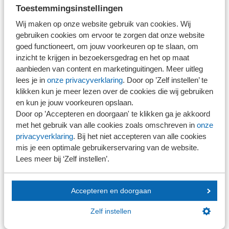
Toestemmingsinstellingen
analyse verkregen we verder inzicht in (gewenste)
gedragingen bij 'fraude' en daarbij horende
Wij maken op onze website gebruik van cookies. Wij
gebruiken cookies om ervoor te zorgen dat onze website
onderliggende factoren.
goed functioneert, om jouw voorkeuren op te slaan, om
inzicht te krijgen in bezoekersgedrag en het op maat
aanbieden van content en marketinguitingen. Meer uitleg
Wat kunnen we leren?
lees je in
onze privacyverklaring
. Door op ’Zelf instellen’ te
klikken kun je meer lezen over de cookies die wij gebruiken
Naast een verder begrip van het risicobewust gedrag van
en kun je jouw voorkeuren opslaan.
accountants ten aanzien van het thema fraude willen we
Door op ’Accepteren en doorgaan' te klikken ga je akkoord
met het gebruik van alle cookies zoals omschreven in
onze
vervolgens stappen definiëren wat we hiervan kunnen
privacyverklaring
. Bij het niet accepteren van alle cookies
leren. Door het thema fraude gezamenlijk te verkennen
mis je een optimale gebruikerservaring van de website.
en te vertalen naar initiatieven en acties voor het
Lees meer bij ‘Zelf instellen’.
accountantsberoep hopen we positief bij te dragen aan
meer risicobewust gedrag en verbetering van kwaliteit in
Accepteren en doorgaan
de sector. Ook deze keer kijken we weer terug op een
inspirerende, energieke en betekenisvolle sessie. We
Zelf instellen
bedanken alle deelnemers voor hun waardevolle