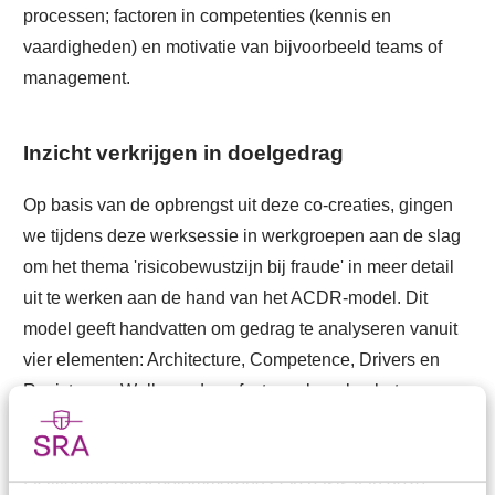
processen; factoren in competenties (kennis en
vaardigheden) en motivatie van bijvoorbeeld teams of
management.
Inzicht verkrijgen in doelgedrag
Op basis van de opbrengst uit deze co-creaties, gingen
we tijdens deze werksessie in werkgroepen aan de slag
om het thema 'risicobewustzijn bij fraude' in meer detail
uit te werken aan de hand van het ACDR-model. Dit
model geeft handvatten om gedrag te analyseren vanuit
vier elementen: Architecture, Competence, Drivers en
Resistance. Welke gedragsfactoren bepalen het
risicobewustzijn van de accountant bij fraude, wat is het
gewenste doelgedrag en welke factoren zijn daarvoor
faciliterend en/of belemmerend? Op basis van deze