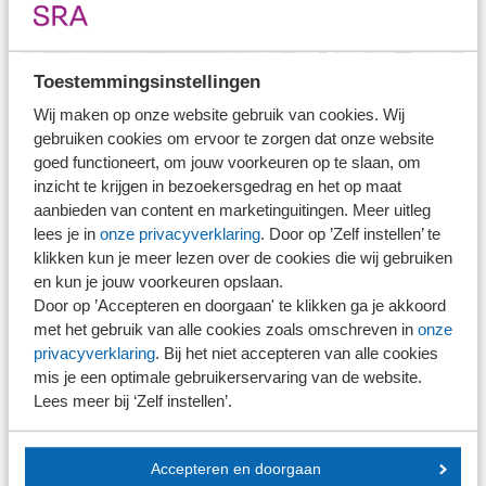
Toestemmingsinstellingen
Wij maken op onze website gebruik van cookies. Wij
gebruiken cookies om ervoor te zorgen dat onze website
goed functioneert, om jouw voorkeuren op te slaan, om
inzicht te krijgen in bezoekersgedrag en het op maat
aanbieden van content en marketinguitingen. Meer uitleg
lees je in
onze privacyverklaring
. Door op ’Zelf instellen’ te
Natasja Bunt gaf aan dat aantrekkelijkheid van werk best
klikken kun je meer lezen over de cookies die wij gebruiken
nog verbeterd kan worden, door veel meer een beroep te
en kun je jouw voorkeuren opslaan.
doen op de onderzoekende geest en het professionele
Door op ’Accepteren en doorgaan' te klikken ga je akkoord
oordeel van de professional: ''Soms is het alleen maar
met het gebruik van alle cookies zoals omschreven in
onze
privacyverklaring
. Bij het niet accepteren van alle cookies
van 'compliance, compliance, compliance'; mogen we
mis je een optimale gebruikerservaring van de website.
zelf nog nadenken?''
Lees meer bij ‘Zelf instellen’.
Heldenverhalen
Accepteren en doorgaan