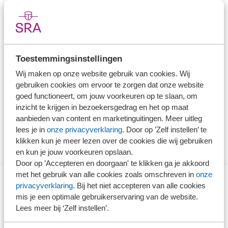
gevolgen van het vervallen van dit
handhavingsmoratorium, het wetsvoorstel VBAR en het
wetsvoorstel zelfstandigenwet en de handhaving vanaf 1
januari 2025. Deze praktijkhandreiking wordt afgesloten
Toestemmingsinstellingen
met een checklist met aandachtspunten die van belang
Wij maken op onze website gebruik van cookies. Wij
zijn bij de beoordeling van een concrete arbeidsrelatie.
gebruiken cookies om ervoor te zorgen dat onze website
goed functioneert, om jouw voorkeuren op te slaan, om
inzicht te krijgen in bezoekersgedrag en het op maat
Naar de praktijkhandreiking
aanbieden van content en marketinguitingen. Meer uitleg
lees je in
onze privacyverklaring
. Door op ’Zelf instellen’ te
klikken kun je meer lezen over de cookies die wij gebruiken
en kun je jouw voorkeuren opslaan.
Door op ’Accepteren en doorgaan' te klikken ga je akkoord
met het gebruik van alle cookies zoals omschreven in
onze
privacyverklaring
. Bij het niet accepteren van alle cookies
Direct naar
mis je een optimale gebruikerservaring van de website.
Lees meer bij ‘Zelf instellen’.
Stel je vaktechnische vraag