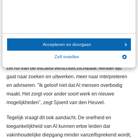
Niet iedereen pakt AI even snel op.
Training, begeleiding en het delen van ervaringen zijn
daarom essentieel. "Pak het als team op, niet op
eilandjes", zegt Sjoerd van den Heuvel.
Accepteren en doorgaan
AI verandert het vak maar vervangt het niet
Zelf instellen
De rol van de fiscalist verschuift zichtbaar. Minder tijd
gaat naar zoeken en uitwerken, meer naar interpreteren
en adviseren. "Ik geloof niet dat AI mensen overbodig
maakt. Het zorgt voor ander soort werk en nieuwe
mogelijkheden", zegt Sjoerd van den Heuvel.
Tegelijk vraagt dit ook aandacht. De snelheid en
toegankelijkheid van AI kunnen ertoe leiden dat
vakinhoudelijke diepgang minder vanzelfsprekend wordt,