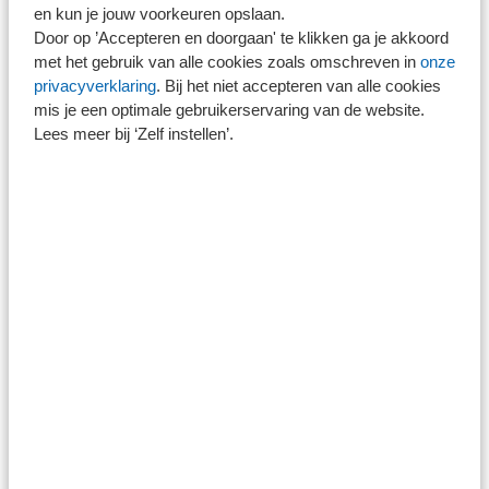
Ook privacy en gegevensbescherming zijn expliciet
en kun je jouw voorkeuren opslaan.
geborgd. Denk aan verwerkingsovereenkomsten,
Door op ’Accepteren en doorgaan' te klikken ga je akkoord
met het gebruik van alle cookies zoals omschreven in
onze
opdrachtbevestigingen en het gebruik van beveiligde
privacyverklaring
. Bij het niet accepteren van alle cookies
omgevingen.
mis je een optimale gebruikerservaring van de website.
Lees meer bij ‘Zelf instellen’.
Opvallend is dat de grootste risico’s niet zozeer in de
technologie zelf zitten, maar in het gebruik ervan. "Het
echte risico zit in hoe je ermee werkt en hoeveel extra
werk je naar je toe haalt," zegt Sjoerd van den Heuvel.
Samen organiseren en blijven leren
De inzet van AI is bewust georganiseerd. Binnen elk
team zijn medewerkers aangewezen die het onderwerp
trekken en er is regelmatig overleg over voortgang en
toepassing. Adoptie vraagt bovendien continu aandacht.