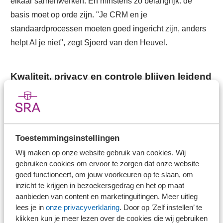
elkaar samenwerken. En minstens zo belangrijk: de
basis moet op orde zijn. "Je CRM en je
standaardprocessen moeten goed ingericht zijn, anders
helpt AI je niet", zegt Sjoerd van den Heuvel.
Kwaliteit, privacy en controle blijven leidend
Binnen Steens & Partners is AI geen vervanger van
vakmanschap. Er zijn duidelijke spelregels vastgelegd,
onder andere in een aangepast Handboek.
Toestemmingsinstellingen
Output richting klanten wordt altijd gecontroleerd door
Wij maken op onze website gebruik van cookies. Wij
gebruiken cookies om ervoor te zorgen dat onze website
een senior.
goed functioneert, om jouw voorkeuren op te slaan, om
Gebruik van AI wordt actief gemonitord.
inzicht te krijgen in bezoekersgedrag en het op maat
aanbieden van content en marketinguitingen. Meer uitleg
Werkwijze en vraagstellingen zijn inzichtelijk.
lees je in
onze privacyverklaring
. Door op ’Zelf instellen’ te
klikken kun je meer lezen over de cookies die wij gebruiken