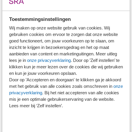
reiskostenvergoeding
Op dit moment is het niet mogelijk om op één dag zowel
Toestemmingsinstellingen
een onbelaste thuiswerkvergoeding als een onbelaste
Wij maken op onze website gebruik van cookies. Wij
reiskostenvergoeding woon-werk te geven. SEO beveelt
gebruiken cookies om ervoor te zorgen dat onze website
aan om dit wel mogelijk te maken. Het kabinet neemt
goed functioneert, om jouw voorkeuren op te slaan, om
inzicht te krijgen in bezoekersgedrag en het op maat
hierover bij de augustusbesluitvorming 2026 een besluit.
aanbieden van content en marketinguitingen. Meer uitleg
De effecten op CO2-uitstoot en een mogelijk verbod op
lees je in
onze privacyverklaring
. Door op ’Zelf instellen’ te
uitruil van de thuiswerkvergoeding met belast loon
klikken kun je meer lezen over de cookies die wij gebruiken
worden hierbij onder meer meegenomen. Op Prinsjesdag
en kun je jouw voorkeuren opslaan.
Door op ’Accepteren en doorgaan' te klikken ga je akkoord
2026 zal een en ander duidelijk worden.
met het gebruik van alle cookies zoals omschreven in
onze
privacyverklaring
. Bij het niet accepteren van alle cookies
mis je een optimale gebruikerservaring van de website.
Afschaffen diensttijdvrijstelling bij 25/40 jaar
Lees meer bij ‘Zelf instellen’.
werkjubileum
Bij een 25-jarig en een 40-jarig werkjubileum is het
mogelijk om een maandloon onbelast aan de werknemer