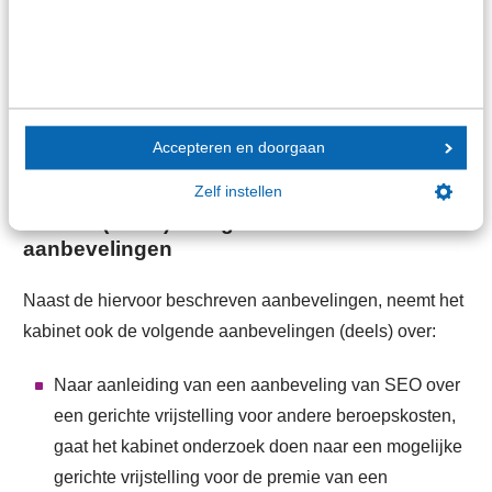
te geven. SEO beveelt aan om deze vrijstelling af te
schaffen. Het kabinet neemt deze aanbeveling mee in de
augustusbesluitvorming 2026. Of de diensttijdvrijstelling
wordt afgeschaft en zo ja, vanaf wanneer, wordt dan op
Prinsjesdag 2026 bekend.
Accepteren en doorgaan
Zelf instellen
Andere (deels) overgenomen
aanbevelingen
Naast de hiervoor beschreven aanbevelingen, neemt het
kabinet ook de volgende aanbevelingen (deels) over:
Naar aanleiding van een aanbeveling van SEO over
een gerichte vrijstelling voor andere beroepskosten,
gaat het kabinet onderzoek doen naar een mogelijke
gerichte vrijstelling voor de premie van een