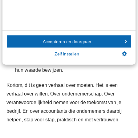
bouwen
Die rol vraagt om meer dan kennis en techniek.
Toekomstbestendig ondernemen vraagt om:
moed om eerlijk te kijken naar kwetsbaarheden;
Accepteren en doorgaan
lef om oude gewoontes los te laten;
Zelf instellen
durf om vandaag keuzes te maken die pas morgen
hun waarde bewijzen.
Kortom, dit is geen verhaal over moeten. Het is een
verhaal over willen. Over ondernemerschap. Over
verantwoordelijkheid nemen voor de toekomst van je
bedrijf. En over accountants die ondernemers daarbij
helpen, stap voor stap, praktisch en met vertrouwen.