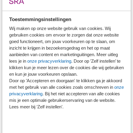
wegen, data te benutten en plannen concreet te krijgen.
Dat vraagt wel om verdieping. In de klant, in de sector en
Toestemmingsinstellingen
in de context waarin een bedrijf opereert. De
Wij maken op onze website gebruik van cookies. Wij
gebruiken cookies om ervoor te zorgen dat onze website
instrumenten en checklists die de werkgroepen van het
goed functioneert, om jouw voorkeuren op te slaan, om
SRA-platform Duurzaam Ondernemen hebben
inzicht te krijgen in bezoekersgedrag en het op maat
ontwikkeld, zijn daarbij waardevolle hulpmiddelen. Maar
aanbieden van content en marketinguitingen. Meer uitleg
ze zijn pas echt effectief als ze worden ingezet in het
lees je in
onze privacyverklaring
. Door op ’Zelf instellen’ te
klikken kun je meer lezen over de cookies die wij gebruiken
gesprek tussen ondernemer en adviseur.
en kun je jouw voorkeuren opslaan.
Door op ’Accepteren en doorgaan' te klikken ga je akkoord
De accountant helpt niet door alles over te nemen, maar
met het gebruik van alle cookies zoals omschreven in
onze
door de juiste vragen te stellen. Door samen prioriteiten
privacyverklaring
. Bij het niet accepteren van alle cookies
te bepalen en ambities te vertalen naar acties die
mis je een optimale gebruikerservaring van de website.
Lees meer bij ‘Zelf instellen’.
uitvoerbaar zijn en passen bij het bedrijf.
Moed, lef en durf: samen het nieuwe verhaal