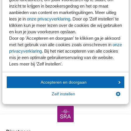
daarom belangrijker dan ooit. Juist door samen op te
inzicht te krijgen in bezoekersgedrag en het op maat
aanbieden van content en marketinguitingen. Meer uitleg
trekken en gebruik te maken van onze collectieve kracht
lees je in
onze privacyverklaring
. Door op ’Zelf instellen’ te
maken we het verschil. Dat past bij onze slogan: kwaliteit
klikken kun je meer lezen over de cookies die wij gebruiken
die verbindt.
en kun je jouw voorkeuren opslaan.
Door op ’Accepteren en doorgaan' te klikken ga je akkoord
Dank voor jullie vertrouwen, betrokkenheid en dagelijkse
met het gebruik van alle cookies zoals omschreven in
onze
privacyverklaring
. Bij het niet accepteren van alle cookies
inzet. Samen bouwen we verder aan een sterke
mis je een optimale gebruikerservaring van de website.
vereniging en een toekomstbestendig mkb.
Lees meer bij ‘Zelf instellen’.
Hartelijke groet,
Accepteren en doorgaan
SRA
Zelf instellen