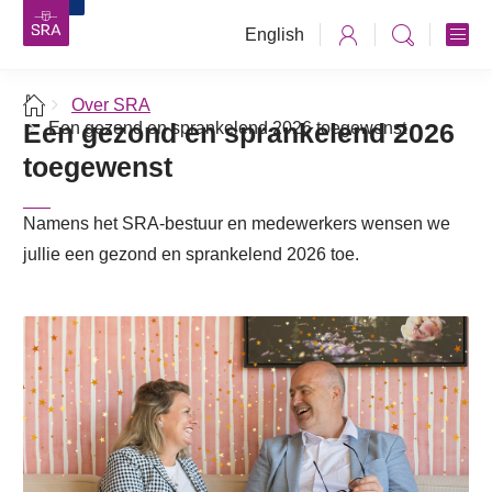
English
Over SRA
Een gezond en sprankelend 2026
Een gezond en sprankelend 2026 toegewenst
toegewenst
Namens het SRA-bestuur en medewerkers wensen we
jullie een gezond en sprankelend 2026 toe.