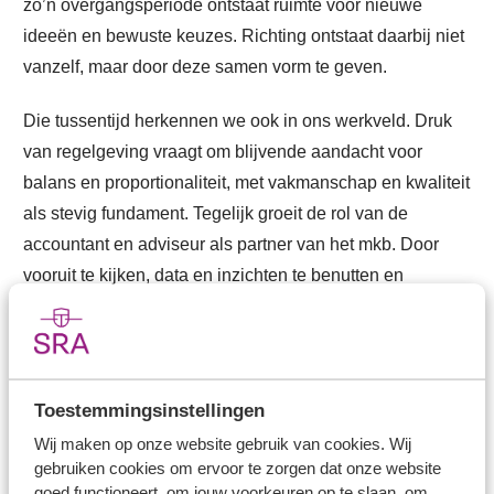
zo’n overgangsperiode ontstaat ruimte voor nieuwe
ideeën en bewuste keuzes. Richting ontstaat daarbij niet
vanzelf, maar door deze samen vorm te geven.
Die tussentijd herkennen we ook in ons werkveld. Druk
van regelgeving vraagt om blijvende aandacht voor
balans en proportionaliteit, met vakmanschap en kwaliteit
als stevig fundament. Tegelijk groeit de rol van de
accountant en adviseur als partner van het mkb. Door
vooruit te kijken, data en inzichten te benutten en
ontwikkelingen tijdig te duiden, dragen SRA-kantoren bij
aan de weerbaarheid en toekomstbestendigheid van
mkb-ondernemers.
Toestemmingsinstellingen
Daarbij maken mensen het verschil. Instroom,
Wij maken op onze website gebruik van cookies. Wij
ontwikkeling en behoud van professionals vragen om
gebruiken cookies om ervoor te zorgen dat onze website
gezamenlijke aandacht. In deze tijd is samenwerking
goed functioneert, om jouw voorkeuren op te slaan, om