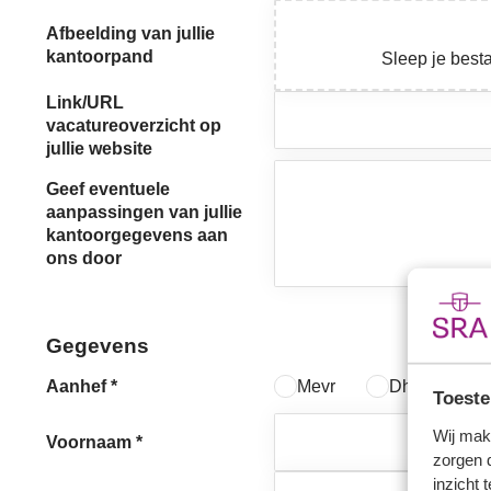
Afbeelding van jullie
kantoorpand
Link/URL
vacatureoverzicht op
jullie website
Geef eventuele
aanpassingen van jullie
kantoorgegevens aan
ons door
Gegevens
Aanhef
*
Mevr
Dhr
Li
Toeste
Wij mak
Voornaam
*
zorgen 
inzicht 