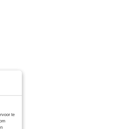
rvoor te
 om
en