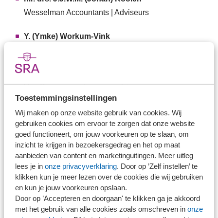
Wesselman Accountants | Adviseurs
Y. (Ymke) Workum-Vink
Van Oers accountancy en advies
drs. S.A.P.M. (Sandra) van Es-Van der Mast
Van Oers accountancy en advies
Toestemmingsinstellingen
J.C. (Jirina) van Daal MSc/RA
Wij maken op onze website gebruik van cookies. Wij
gebruiken cookies om ervoor te zorgen dat onze website
SRA - Manager Vaktechniek
goed functioneert, om jouw voorkeuren op te slaan, om
inzicht te krijgen in bezoekersgedrag en het op maat
I.H.L. (Irene) Kortekaas-Steenvoorden RB
aanbieden van content en marketinguitingen. Meer uitleg
SRA-Vaktechniek
lees je in
onze privacyverklaring
. Door op ’Zelf instellen’ te
klikken kun je meer lezen over de cookies die wij gebruiken
mr. B.A.W.M. (Bart) Van Mechelen
en kun je jouw voorkeuren opslaan.
Door op ’Accepteren en doorgaan' te klikken ga je akkoord
SRA-Vaktechniek
met het gebruik van alle cookies zoals omschreven in
onze