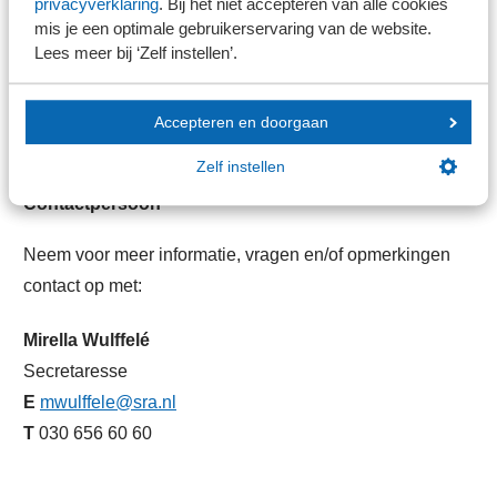
privacyverklaring
. Bij het niet accepteren van alle cookies
mr. J. (Judith) van Teeffelen
mis je een optimale gebruikerservaring van de website.
SRA - Communicatieadviseur
Lees meer bij ‘Zelf instellen’.
M. (Marjolein) van der Poel
Accepteren en doorgaan
SRA - Projectmanager Educatie
Zelf instellen
Contactpersoon
Neem voor meer informatie, vragen en/of opmerkingen
contact op met:
Mirella Wulffelé
Secretaresse
E
mwulffele@sra.nl
T
030 656 60 60