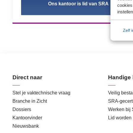
Ons kantoor is lid van SRA
cookies 
instellen
Zelf 
Direct naar
Handige 
Stel je vaktechnische vraag
Veilig best
Branche in Zicht
SRA-gecerti
Dossiers
Werken bij
Kantoorvinder
Lid worden
Nieuwsbank