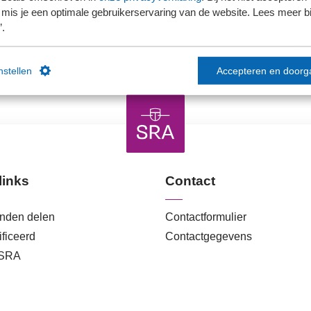
Ons kantoor is nog geen lid van SRA
mis je een optimale gebruikerservaring van de website. Lees meer bij
’.
instellen
Accepteren en doorg
links
Contact
anden delen
Contactformulier
ficeerd
Contactgegevens
 SRA