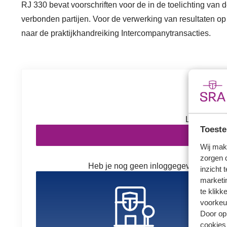
RJ 330 bevat voorschriften voor de in de toelichting van 
verbonden partijen. Voor de verwerking van resultaten o
naar de praktijkhandreiking Intercompanytransacties.
Inl
Log in om v
Toeste
In
Wij mak
zorgen 
Heb je nog geen inloggegevens? Kies h
inzicht 
marketin
te klikk
voorkeu
Door op 
cookies