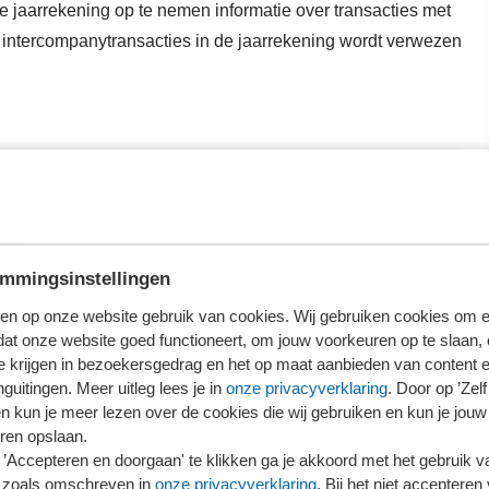
de jaarrekening op te nemen informatie over transacties met
p intercompanytransacties in de jaarrekening wordt verwezen
oggen
erder te lezen.
mmingsinstellingen
loggen
en op onze website gebruik van cookies. Wij gebruiken cookies om e
dat onze website goed functioneert, om jouw voorkeuren op te slaan,
ieronder wat voor jou van toepassing is.
te krijgen in bezoekersgedrag en het op maat aanbieden van content 
guitingen. Meer uitleg lees je in
onze privacyverklaring
. Door op ’Zelf 
en kun je meer lezen over de cookies die wij gebruiken en kun je jouw
ren opslaan.
’Accepteren en doorgaan' te klikken ga je akkoord met het gebruik va
 zoals omschreven in
onze privacyverklaring
. Bij het niet accepteren 