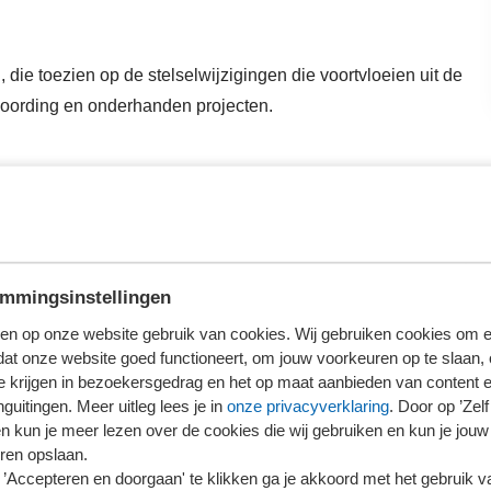
die toezien op de stelselwijzigingen die voortvloeien uit de
oording en onderhanden projecten.
oggen
erder te lezen.
mmingsinstellingen
loggen
en op onze website gebruik van cookies. Wij gebruiken cookies om e
dat onze website goed functioneert, om jouw voorkeuren op te slaan,
te krijgen in bezoekersgedrag en het op maat aanbieden van content 
ieronder wat voor jou van toepassing is.
guitingen. Meer uitleg lees je in
onze privacyverklaring
. Door op ’Zelf 
en kun je meer lezen over de cookies die wij gebruiken en kun je jouw
ren opslaan.
’Accepteren en doorgaan' te klikken ga je akkoord met het gebruik va