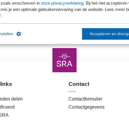
 zoals omschreven in
onze privacyverklaring
. Bij het niet accepteren 
mis je een optimale gebruikerservaring van de website. Lees meer bij
Ons kantoor is nog geen lid van SRA
’.
instellen
Accepteren en doorg
links
Contact
anden delen
Contactformulier
ficeerd
Contactgegevens
 SRA