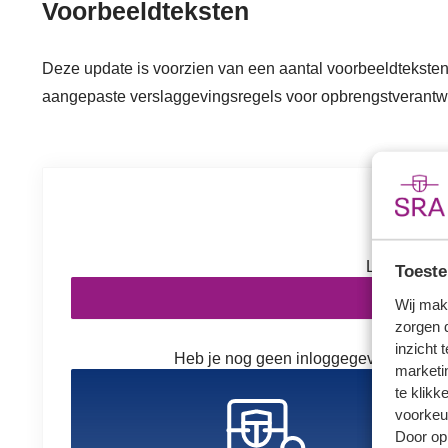
Voorbeeldteksten
Deze update is voorzien van een aantal voorbeeldteksten, 
aangepaste verslaggevingsregels voor opbrengstverantw
Inl
Log in om v
Toeste
In
Wij mak
zorgen 
inzicht 
Heb je nog geen inloggegevens? Kies h
marketin
te klikk
voorkeu
Door op 