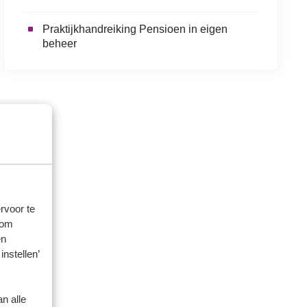
Praktijkhandreiking Pensioen in eigen
beheer
rvoor te
 om
en
instellen’
n alle