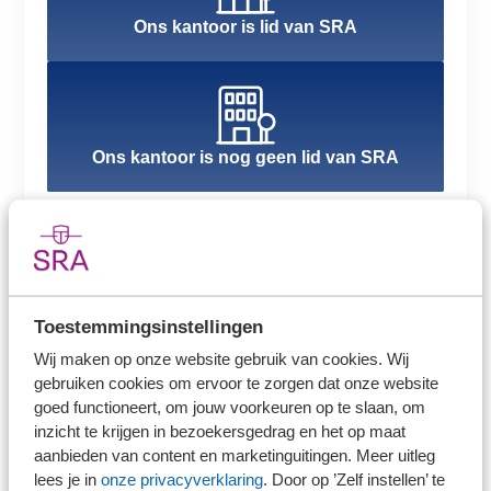
Ons kantoor is lid van SRA
Ons kantoor is nog geen lid van SRA
Meer over dit onderwerp
Toestemmingsinstellingen
Instructie Verzekerd belang
Wij maken op onze website gebruik van cookies. Wij
gebruiken cookies om ervoor te zorgen dat onze website
Praktijkhandreiking Afsluiting Controledossiers
goed functioneert, om jouw voorkeuren op te slaan, om
inzicht te krijgen in bezoekersgedrag en het op maat
Praktijkhandreiking De controleverklaring bij
aanbieden van content en marketinguitingen. Meer uitleg
financiële overzichten
lees je in
onze privacyverklaring
. Door op ’Zelf instellen’ te