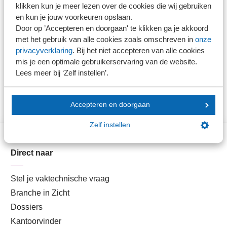
klikken kun je meer lezen over de cookies die wij gebruiken
Praktijkhandreiking Werkzaamheden
en kun je jouw voorkeuren opslaan.
beginbalans bij overname
Door op ’Accepteren en doorgaan' te klikken ga je akkoord
(controle)opdrachten
met het gebruik van alle cookies zoals omschreven in
onze
privacyverklaring
. Bij het niet accepteren van alle cookies
Signalering Controle opbrengstverantwoording
mis je een optimale gebruikerservaring van de website.
automobielbedrijf
Lees meer bij ‘Zelf instellen’.
Accepteren en doorgaan
Zelf instellen
Direct naar
Stel je vaktechnische vraag
Branche in Zicht
Dossiers
Kantoorvinder