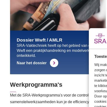
Dossier Wwft / AMLR
SRA-Vaktechniek heeft op het gebied van de
Wwft een praktijkhandreiking en modelverklaring
ontwikkeld.
Toeste
Naar het dossier
Wij mak
zorgen 
inzicht 
marketin
Werkprogramma's
te klikk
voorkeu
Met de SRA-Werkprogramma's voor de controle-, beoorde
Door op 
cookies
samenstelwerkzaamheden kun je de efficiency en de kwal
cookies 