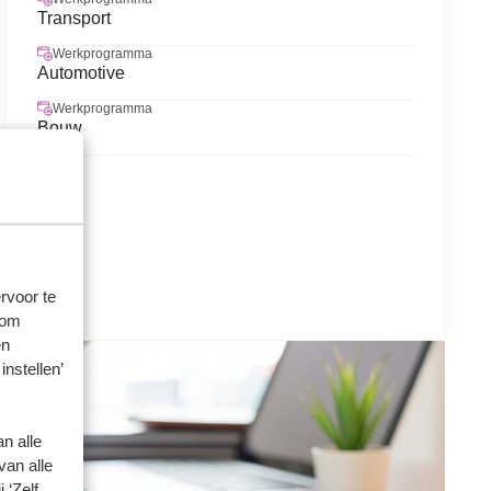
Transport
Werkprogramma
Automotive
Werkprogramma
Bouw
rvoor te
 om
en
instellen’
n alle
van alle
 ‘Zelf