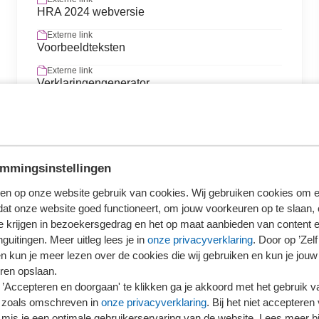
HRA 2024 webversie
Externe link
Voorbeeldteksten
Externe link
Verklaringengenerator
mmingsinstellingen
Meer over de HRA
en op onze website gebruik van cookies. Wij gebruiken cookies om e
dat onze website goed functioneert, om jouw voorkeuren op te slaan,
te krijgen in bezoekersgedrag en het op maat aanbieden van content 
guitingen. Meer uitleg lees je in
onze privacyverklaring
. Door op ’Zelf 
en kun je meer lezen over de cookies die wij gebruiken en kun je jouw
ren opslaan.
lings- en
’Accepteren en doorgaan' te klikken ga je akkoord met het gebruik va
 zoals omschreven in
onze privacyverklaring
. Bij het niet accepteren 
iteit van de
mis je een optimale gebruikerservaring van de website. Lees meer bij