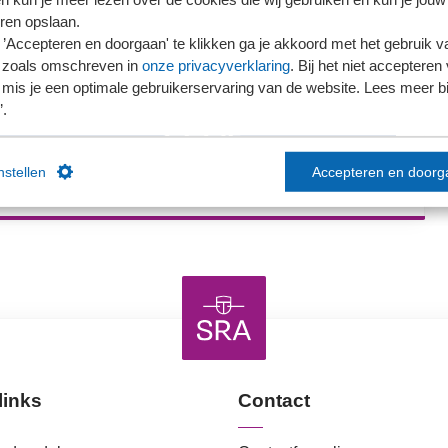
ieronder wat voor jou van toepassing is.
ren opslaan.
’Accepteren en doorgaan' te klikken ga je akkoord met het gebruik va
 zoals omschreven in
onze privacyverklaring
. Bij het niet accepteren 
mis je een optimale gebruikerservaring van de website. Lees meer bij
’.
Ons kantoor is nog geen lid van SRA
instellen
Accepteren en doorg
links
Contact