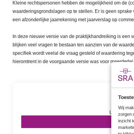
Kleine rechtspersonen hebben de mogelijkheid om de (co
waarderingsgrondslagen op te stellen. Er is geen sprake va
een afzonderlijke jaarrekening met jaarverslag op commer
In deze nieuwe versie van de praktijkhandreiking is een 
blijken veel vragen te bestaan ten aanzien van de waard
specifiek wordt veelal de vraag gesteld of waardering t
hieromtrent in de voorgaande versie was voor meerderlei 
Inl
Toeste
Wij mak
Log in om v
zorgen 
inzicht 
In
marketin
te klikk