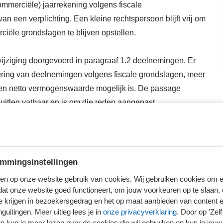
mmerciële) jaarrekening volgens fiscale
n een verplichting. Een kleine rechtspersoon blijft vrij om
ciële grondslagen te blijven opstellen.
wijziging doorgevoerd in paragraaf 1.2 deelnemingen. Er
ering van deelnemingen volgens fiscale grondslagen, meer
egen netto vermogenswaarde mogelijk is. De passage
uitleg vatbaar en is om die reden aangepast.
oggen
mmingsinstellingen
en op onze website gebruik van cookies. Wij gebruiken cookies om e
erder te lezen.
dat onze website goed functioneert, om jouw voorkeuren op te slaan,
te krijgen in bezoekersgedrag en het op maat aanbieden van content 
loggen
guitingen. Meer uitleg lees je in
onze privacyverklaring
. Door op ’Zelf 
en kun je meer lezen over de cookies die wij gebruiken en kun je jouw