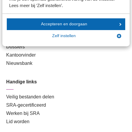
Lees meer bij ‘Zelf instellen’.
Direct naar
Accepteren en doorgaan
Stel je vaktechnische vraag
Zelf instellen
Branche in Zicht
Dossiers
Kantoorvinder
Nieuwsbank
Handige links
Veilig bestanden delen
SRA-gecertificeerd
Werken bij SRA
Lid worden