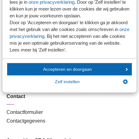
lees je in
onze privacyverklaring
. Door op ’Zelf instellen’ te
Kantoorvinder
klikken kun je meer lezen over de cookies die wij gebruiken
Nieuwsbank
en kun je jouw voorkeuren opslaan.
Door op ’Accepteren en doorgaan' te klikken ga je akkoord
met het gebruik van alle cookies zoals omschreven in
onze
Handige links
privacyverklaring
. Bij het niet accepteren van alle cookies
mis je een optimale gebruikerservaring van de website.
Lees meer bij ‘Zelf instellen’.
Veilig bestanden delen
SRA-gecertificeerd
Werken bij SRA
Accepteren en doorgaan
Lid worden
Zelf instellen
Contact
Contactformulier
Contactgegevens