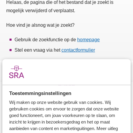
Helaas, de pagina die of het bestand dat je zoekt is
mogelijk verwijderd of verplaatst.
Hoe vind je alsnog wat je zoekt?
Gebruik de zoekfunctie op de
homepage
Stel een vraag via het
contactformulier
Toestemmingsinstellingen
Direct naar
Wij maken op onze website gebruik van cookies. Wij
gebruiken cookies om ervoor te zorgen dat onze website
Stel je vaktechnische vraag
goed functioneert, om jouw voorkeuren op te slaan, om
inzicht te krijgen in bezoekersgedrag en het op maat
Branche in Zicht
aanbieden van content en marketinguitingen. Meer uitleg
Dossiers