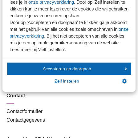
lees je in
onze privacyverklaring
. Door op ’Zelf instellen’ te
Kantoorvinder
klikken kun je meer lezen over de cookies die wij gebruiken
Nieuwsbank
en kun je jouw voorkeuren opslaan.
Door op ’Accepteren en doorgaan' te klikken ga je akkoord
met het gebruik van alle cookies zoals omschreven in
onze
Handige links
privacyverklaring
. Bij het niet accepteren van alle cookies
mis je een optimale gebruikerservaring van de website.
Lees meer bij ‘Zelf instellen’.
Veilig bestanden delen
SRA-gecertificeerd
Werken bij SRA
Accepteren en doorgaan
Lid worden
Zelf instellen
Contact
Contactformulier
Contactgegevens