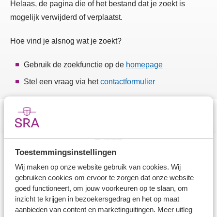
Helaas, de pagina die of het bestand dat je zoekt is
mogelijk verwijderd of verplaatst.
Hoe vind je alsnog wat je zoekt?
Gebruik de zoekfunctie op de
homepage
Stel een vraag via het
contactformulier
Toestemmingsinstellingen
Direct naar
Wij maken op onze website gebruik van cookies. Wij
gebruiken cookies om ervoor te zorgen dat onze website
Stel je vaktechnische vraag
goed functioneert, om jouw voorkeuren op te slaan, om
inzicht te krijgen in bezoekersgedrag en het op maat
Branche in Zicht
aanbieden van content en marketinguitingen. Meer uitleg
Dossiers