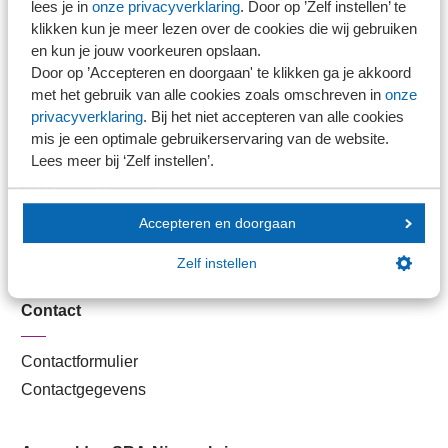
lees je in
onze privacyverklaring
. Door op ’Zelf instellen’ te
Kantoorvinder
klikken kun je meer lezen over de cookies die wij gebruiken
Nieuwsbank
en kun je jouw voorkeuren opslaan.
Door op ’Accepteren en doorgaan' te klikken ga je akkoord
met het gebruik van alle cookies zoals omschreven in
onze
Handige links
privacyverklaring
. Bij het niet accepteren van alle cookies
mis je een optimale gebruikerservaring van de website.
Lees meer bij ‘Zelf instellen’.
Veilig bestanden delen
SRA-gecertificeerd
Werken bij SRA
Accepteren en doorgaan
Lid worden
Zelf instellen
Contact
Contactformulier
Contactgegevens