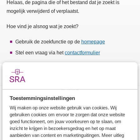
Helaas, de pagina die of het bestand dat je zoekt is
mogelijk verwijderd of verplaatst.
Hoe vind je alsnog wat je zoekt?
Gebruik de zoekfunctie op de
homepage
Stel een vraag via het
contactformulier
Toestemmingsinstellingen
Direct naar
Wij maken op onze website gebruik van cookies. Wij
gebruiken cookies om ervoor te zorgen dat onze website
Stel je vaktechnische vraag
goed functioneert, om jouw voorkeuren op te slaan, om
inzicht te krijgen in bezoekersgedrag en het op maat
Branche in Zicht
aanbieden van content en marketinguitingen. Meer uitleg
Dossiers