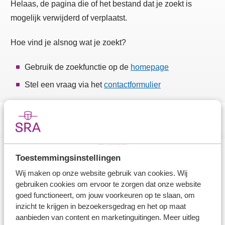
Helaas, de pagina die of het bestand dat je zoekt is
mogelijk verwijderd of verplaatst.
Hoe vind je alsnog wat je zoekt?
Gebruik de zoekfunctie op de
homepage
Stel een vraag via het
contactformulier
Toestemmingsinstellingen
Direct naar
Wij maken op onze website gebruik van cookies. Wij
gebruiken cookies om ervoor te zorgen dat onze website
Stel je vaktechnische vraag
goed functioneert, om jouw voorkeuren op te slaan, om
inzicht te krijgen in bezoekersgedrag en het op maat
Branche in Zicht
aanbieden van content en marketinguitingen. Meer uitleg
Dossiers