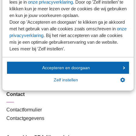
lees je in
onze privacyverklaring
. Door op ’Zelf instellen’ te
Kantoorvinder
klikken kun je meer lezen over de cookies die wij gebruiken
Nieuwsbank
en kun je jouw voorkeuren opslaan.
Door op ’Accepteren en doorgaan' te klikken ga je akkoord
met het gebruik van alle cookies zoals omschreven in
onze
Handige links
privacyverklaring
. Bij het niet accepteren van alle cookies
mis je een optimale gebruikerservaring van de website.
Lees meer bij ‘Zelf instellen’.
Veilig bestanden delen
SRA-gecertificeerd
Werken bij SRA
Accepteren en doorgaan
Lid worden
Zelf instellen
Contact
Contactformulier
Contactgegevens