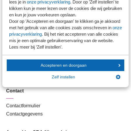
lees je in
onze privacyverklaring
. Door op ’Zelf instellen’ te
Kantoorvinder
klikken kun je meer lezen over de cookies die wij gebruiken
Nieuwsbank
en kun je jouw voorkeuren opslaan.
Door op ’Accepteren en doorgaan' te klikken ga je akkoord
met het gebruik van alle cookies zoals omschreven in
onze
Handige links
privacyverklaring
. Bij het niet accepteren van alle cookies
mis je een optimale gebruikerservaring van de website.
Lees meer bij ‘Zelf instellen’.
Veilig bestanden delen
SRA-gecertificeerd
Werken bij SRA
Accepteren en doorgaan
Lid worden
Zelf instellen
Contact
Contactformulier
Contactgegevens