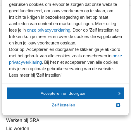
gebruiken cookies om ervoor te zorgen dat onze website
goed functioneert, om jouw voorkeuren op te slaan, om
inzicht te krijgen in bezoekersgedrag en het op maat
Direct naar
aanbieden van content en marketinguitingen. Meer uitleg
lees je in
onze privacyverklaring
. Door op ’Zelf instellen’ te
klikken kun je meer lezen over de cookies die wij gebruiken
Stel je vaktechnische vraag
en kun je jouw voorkeuren opslaan.
Branche in Zicht
Door op ’Accepteren en doorgaan' te klikken ga je akkoord
Dossiers
met het gebruik van alle cookies zoals omschreven in
onze
privacyverklaring
. Bij het niet accepteren van alle cookies
Kantoorvinder
mis je een optimale gebruikerservaring van de website.
Nieuwsbank
Lees meer bij ‘Zelf instellen’.
Handige links
Accepteren en doorgaan
Veilig bestanden delen
Zelf instellen
SRA-gecertificeerd
Werken bij SRA
Lid worden