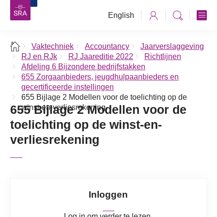
English
Vaktechniek
Accountancy
Jaarverslaggeving
RJ en RJk
RJ Jaareditie 2022
Richtlijnen
Afdeling 6 Bijzondere bedrijfstakken
655 Zorgaanbieders, jeugdhulpaanbieders en
gecertificeerde instellingen
655 Bijlage 2 Modellen voor de toelichting op de
655 Bijlage 2 Modellen voor de
winst-en-verliesrekening
toelichting op de winst-en-
verliesrekening
Inloggen
Log in om verder te lezen.