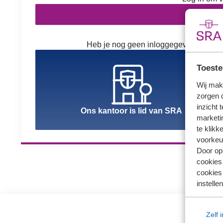
In
Heb je nog geen inloggegevens? Kies h
Toeste
Wij mak
zorgen 
inzicht 
Ons kantoor is lid van SRA
marketin
te klikk
voorkeu
Door op 
cookies
cookies 
instellen
Zelf 