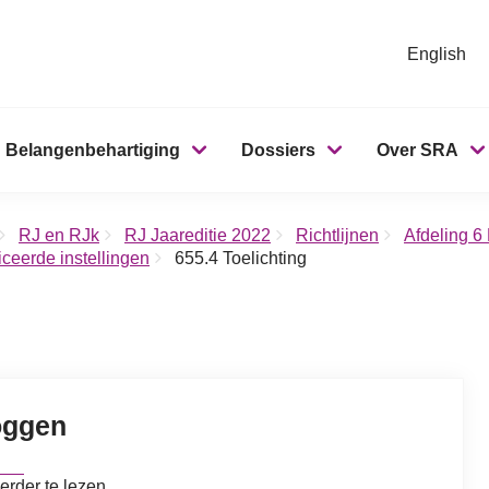
English
Belangenbehartiging
Dossiers
Over SRA
RJ en RJk
RJ Jaareditie 2022
Richtlijnen
Afdeling 6
ceerde instellingen
655.4 Toelichting
oggen
erder te lezen.