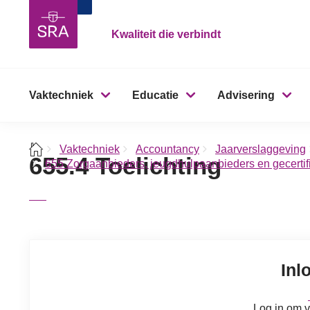
Kwaliteit die verbindt
Vaktechniek
Educatie
Advisering
Vaktechniek
Accountancy
Jaarverslaggeving
655.4 Toelichting
655 Zorgaanbieders, jeugdhulpaanbieders en gecertifi
Inl
Log in om v