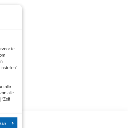
rvoor te
 om
en
instellen’
n alle
van alle
 ‘Zelf
aan