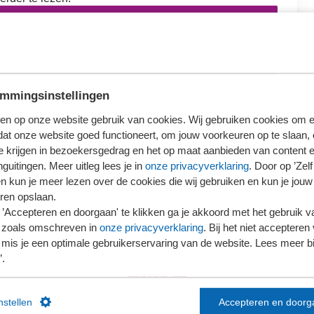
loggen
ieronder wat voor jou van toepassing is.
mmingsinstellingen
en op onze website gebruik van cookies. Wij gebruiken cookies om e
dat onze website goed functioneert, om jouw voorkeuren op te slaan,
te krijgen in bezoekersgedrag en het op maat aanbieden van content 
Ons kantoor is nog geen lid van SRA
guitingen. Meer uitleg lees je in
onze privacyverklaring
. Door op ’Zelf 
en kun je meer lezen over de cookies die wij gebruiken en kun je jouw
ren opslaan.
’Accepteren en doorgaan' te klikken ga je akkoord met het gebruik va
 zoals omschreven in
onze privacyverklaring
. Bij het niet accepteren 
mis je een optimale gebruikerservaring van de website. Lees meer bij
’.
instellen
Accepteren en doorg