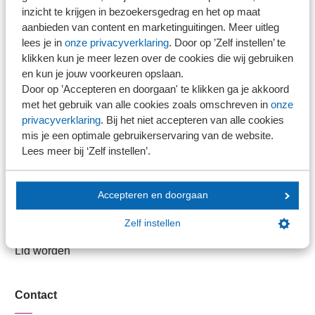
inzicht te krijgen in bezoekersgedrag en het op maat
aanbieden van content en marketinguitingen. Meer uitleg
Stel je vaktechnische vraag
lees je in
onze privacyverklaring
. Door op ’Zelf instellen’ te
Branche in Zicht
klikken kun je meer lezen over de cookies die wij gebruiken
Dossiers
en kun je jouw voorkeuren opslaan.
Door op ’Accepteren en doorgaan' te klikken ga je akkoord
Kantoorvinder
met het gebruik van alle cookies zoals omschreven in
onze
Nieuwsbank
privacyverklaring
. Bij het niet accepteren van alle cookies
mis je een optimale gebruikerservaring van de website.
Lees meer bij ‘Zelf instellen’.
Handige links
Veilig bestanden delen
Accepteren en doorgaan
SRA-gecertificeerd
Zelf instellen
Werken bij SRA
Lid worden
Contact