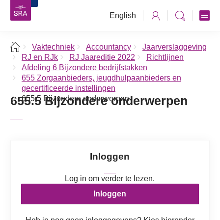
English
Vaktechniek
Accountancy
Jaarverslaggeving
RJ en RJk
RJ Jaareditie 2022
Richtlijnen
Afdeling 6 Bijzondere bedrijfstakken
655 Zorgaanbieders, jeugdhulpaanbieders en
gecertificeerde instellingen
655.5 Bijzondere onderwerpen
655.5 Bijzondere onderwerpen
Inloggen
Log in om verder te lezen.
Inloggen