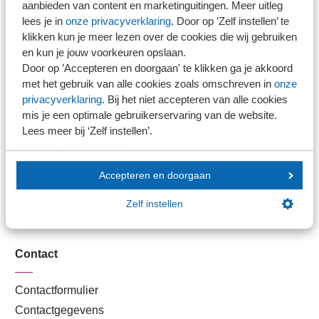
aanbieden van content en marketinguitingen. Meer uitleg
Branche in Zicht
lees je in
onze privacyverklaring
. Door op ’Zelf instellen’ te
Dossiers
klikken kun je meer lezen over de cookies die wij gebruiken
Kantoorvinder
en kun je jouw voorkeuren opslaan.
Door op ’Accepteren en doorgaan' te klikken ga je akkoord
Nieuwsbank
met het gebruik van alle cookies zoals omschreven in
onze
privacyverklaring
. Bij het niet accepteren van alle cookies
Handige links
mis je een optimale gebruikerservaring van de website.
Lees meer bij ‘Zelf instellen’.
Veilig bestanden delen
SRA-gecertificeerd
Accepteren en doorgaan
Werken bij SRA
Zelf instellen
Lid worden
Contact
Contactformulier
Contactgegevens