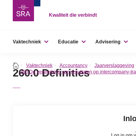
Kwaliteit die verbindt
Vaktechniek
Educatie
Advisering
Vaktechniek
Accountancy
Jaarverslaggeving
260.0 Definities
260 De verwerking van resultaten op intercompany-tra
Inl
Log in om v