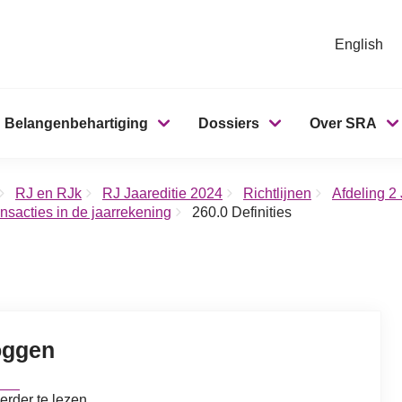
English
Belangenbehartiging
Dossiers
Over SRA
RJ en RJk
RJ Jaareditie 2024
Richtlijnen
Afdeling 2
nsacties in de jaarrekening
260.0 Definities
oggen
erder te lezen.