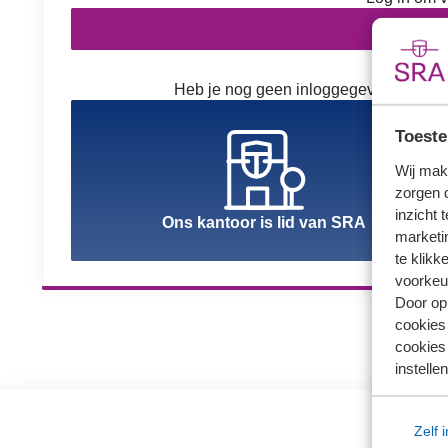
In
Heb je nog geen inloggegevens? Kies h
Toeste
Wij mak
zorgen 
inzicht 
Ons kantoor is lid van SRA
marketin
te klikk
voorkeu
Door op 
cookies
cookies 
instellen
Zelf 