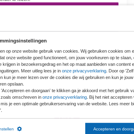
loggen
ieronder wat voor jou van toepassing is.
mmingsinstellingen
en op onze website gebruik van cookies. Wij gebruiken cookies om e
dat onze website goed functioneert, om jouw voorkeuren op te slaan,
te krijgen in bezoekersgedrag en het op maat aanbieden van content 
Ons kantoor is nog geen lid van SRA
guitingen. Meer uitleg lees je in
onze privacyverklaring
. Door op ’Zelf 
en kun je meer lezen over de cookies die wij gebruiken en kun je jouw
ren opslaan.
’Accepteren en doorgaan' te klikken ga je akkoord met het gebruik va
 zoals omschreven in
onze privacyverklaring
. Bij het niet accepteren 
mis je een optimale gebruikerservaring van de website. Lees meer bij
’.
instellen
Accepteren en doorg