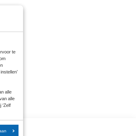
rvoor te
 om
en
instellen’
n alle
van alle
 ‘Zelf
aan