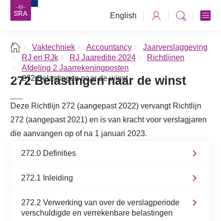
English
Vaktechniek
Accountancy
Jaarverslaggeving
RJ en RJk
RJ Jaareditie 2024
Richtlijnen
Afdeling 2 Jaarrekeningposten
272 Belastingen naar de winst
272 Belastingen naar de winst
Deze Richtlijn 272 (aangepast 2022) vervangt Richtlijn
272 (aangepast 2021) en is van kracht voor verslagjaren
die aanvangen op of na 1 januari 2023.
272.0 Definities
272.1 Inleiding
272.2 Verwerking van over de verslagperiode
verschuldigde en verrekenbare belastingen