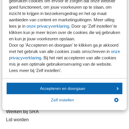
gebruiken cookies om ervoor te zorgen dat onze website
goed functioneert, om jouw voorkeuren op te slaan, om
inzicht te krijgen in bezoekersgedrag en het op maat
Direct naar
aanbieden van content en marketinguitingen. Meer uitleg
lees je in
onze privacyverklaring
. Door op ’Zelf instellen’ te
Stel je vaktechnische vraag
klikken kun je meer lezen over de cookies die wij gebruiken
Branche in Zicht
en kun je jouw voorkeuren opslaan.
Door op ’Accepteren en doorgaan' te klikken ga je akkoord
Dossiers
met het gebruik van alle cookies zoals omschreven in
onze
Kantoorvinder
privacyverklaring
. Bij het niet accepteren van alle cookies
Nieuwsbank
mis je een optimale gebruikerservaring van de website.
Lees meer bij ‘Zelf instellen’.
Handige links
Accepteren en doorgaan
Veilig bestanden delen
Zelf instellen
SRA-gecertificeerd
Werken bij SRA
Lid worden