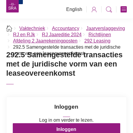
English
Vaktechniek
Accountancy
Jaarverslaggeving
RJ en RJk
RJ Jaareditie 2024
Richtlijnen
Afdeling 2 Jaarrekeningposten
292 Leasing
292.5 Samengestelde transacties met de juridische
292.5 Samengestelde transacties
vorm van een leaseovereenkomst
met de juridische vorm van een
leaseovereenkomst
Inloggen
Log in om verder te lezen.
Inloggen