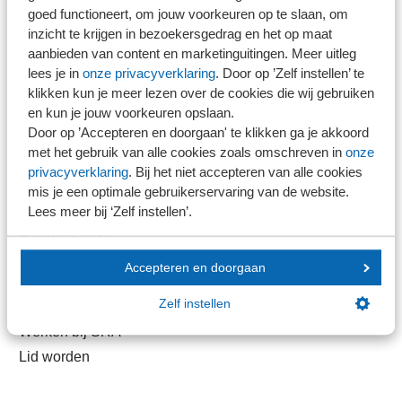
goed functioneert, om jouw voorkeuren op te slaan, om
Direct naar
inzicht te krijgen in bezoekersgedrag en het op maat
aanbieden van content en marketinguitingen. Meer uitleg
lees je in
onze privacyverklaring
. Door op ’Zelf instellen’ te
Stel je vaktechnische vraag
klikken kun je meer lezen over de cookies die wij gebruiken
Branche in Zicht
en kun je jouw voorkeuren opslaan.
Dossiers
Door op ’Accepteren en doorgaan' te klikken ga je akkoord
met het gebruik van alle cookies zoals omschreven in
onze
Kantoorvinder
privacyverklaring
. Bij het niet accepteren van alle cookies
Nieuwsbank
mis je een optimale gebruikerservaring van de website.
Lees meer bij ‘Zelf instellen’.
Handige links
Accepteren en doorgaan
Veilig bestanden delen
Zelf instellen
SRA-gecertificeerd
Werken bij SRA
Lid worden