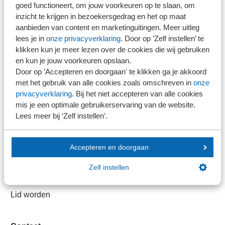
goed functioneert, om jouw voorkeuren op te slaan, om
Direct naar
inzicht te krijgen in bezoekersgedrag en het op maat
aanbieden van content en marketinguitingen. Meer uitleg
lees je in
onze privacyverklaring
. Door op ’Zelf instellen’ te
Stel je vaktechnische vraag
klikken kun je meer lezen over de cookies die wij gebruiken
Branche in Zicht
en kun je jouw voorkeuren opslaan.
Dossiers
Door op ’Accepteren en doorgaan' te klikken ga je akkoord
Kantoorvinder
met het gebruik van alle cookies zoals omschreven in
onze
privacyverklaring
. Bij het niet accepteren van alle cookies
Nieuwsbank
mis je een optimale gebruikerservaring van de website.
Lees meer bij ‘Zelf instellen’.
Handige links
Accepteren en doorgaan
Veilig bestanden delen
SRA-gecertificeerd
Zelf instellen
Werken bij SRA
Lid worden