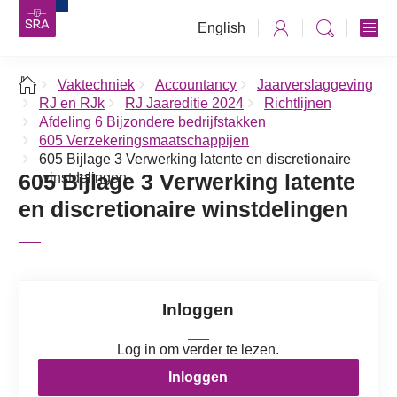
English
Vaktechniek
Accountancy
Jaarverslaggeving
RJ en RJk
RJ Jaareditie 2024
Richtlijnen
Afdeling 6 Bijzondere bedrijfstakken
605 Verzekeringsmaatschappijen
605 Bijlage 3 Verwerking latente en discretionaire
605 Bijlage 3 Verwerking latente
winstdelingen
en discretionaire winstdelingen
Inloggen
Log in om verder te lezen.
Inloggen