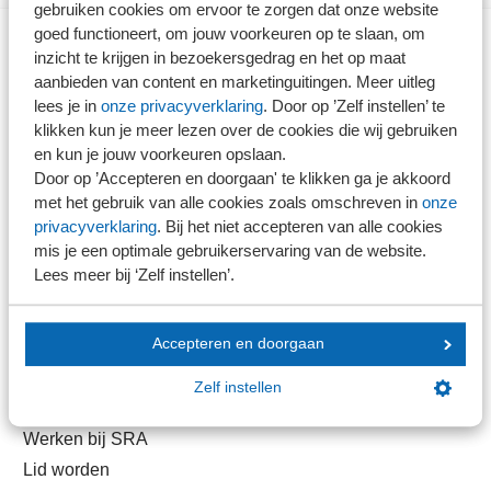
gebruiken cookies om ervoor te zorgen dat onze website
goed functioneert, om jouw voorkeuren op te slaan, om
inzicht te krijgen in bezoekersgedrag en het op maat
Direct naar
aanbieden van content en marketinguitingen. Meer uitleg
lees je in
onze privacyverklaring
. Door op ’Zelf instellen’ te
Stel je vaktechnische vraag
klikken kun je meer lezen over de cookies die wij gebruiken
en kun je jouw voorkeuren opslaan.
Branche in Zicht
Door op ’Accepteren en doorgaan' te klikken ga je akkoord
Dossiers
met het gebruik van alle cookies zoals omschreven in
onze
Kantoorvinder
privacyverklaring
. Bij het niet accepteren van alle cookies
mis je een optimale gebruikerservaring van de website.
Nieuwsbank
Lees meer bij ‘Zelf instellen’.
Handige links
Accepteren en doorgaan
Veilig bestanden delen
Zelf instellen
SRA-gecertificeerd
Werken bij SRA
Lid worden