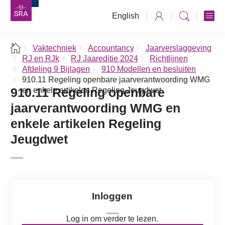
English
Vaktechniek
Accountancy
Jaarverslaggeving
RJ en RJk
RJ Jaareditie 2024
Richtlijnen
Afdeling 9 Bijlagen
910 Modellen en besluiten
910.11 Regeling openbare jaarverantwoording WMG
910.11 Regeling openbare
en enkele artikelen Regeling Jeugdwet
jaarverantwoording WMG en
enkele artikelen Regeling
Jeugdwet
Inloggen
Log in om verder te lezen.