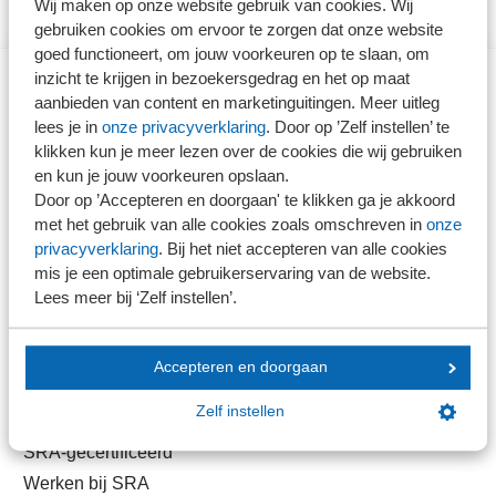
Wij maken op onze website gebruik van cookies. Wij
gebruiken cookies om ervoor te zorgen dat onze website
goed functioneert, om jouw voorkeuren op te slaan, om
inzicht te krijgen in bezoekersgedrag en het op maat
aanbieden van content en marketinguitingen. Meer uitleg
Direct naar
lees je in
onze privacyverklaring
. Door op ’Zelf instellen’ te
klikken kun je meer lezen over de cookies die wij gebruiken
Stel je vaktechnische vraag
en kun je jouw voorkeuren opslaan.
Door op ’Accepteren en doorgaan' te klikken ga je akkoord
Branche in Zicht
met het gebruik van alle cookies zoals omschreven in
onze
Dossiers
privacyverklaring
. Bij het niet accepteren van alle cookies
Kantoorvinder
mis je een optimale gebruikerservaring van de website.
Nieuwsbank
Lees meer bij ‘Zelf instellen’.
Handige links
Accepteren en doorgaan
Zelf instellen
Veilig bestanden delen
SRA-gecertificeerd
Werken bij SRA