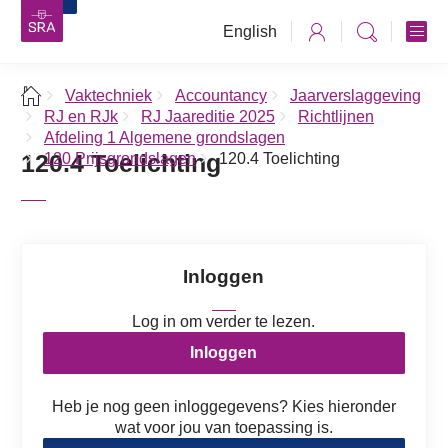
English
Vaktechniek
Accountancy
Jaarverslaggeving
RJ en RJk
RJ Jaareditie 2025
Richtlijnen
Afdeling 1 Algemene grondslagen
120.4 Toelichting
120 Prijsgrondslagen
120.4 Toelichting
Inloggen
Log in om verder te lezen.
Inloggen
Heb je nog geen inloggegevens? Kies hieronder
wat voor jou van toepassing is.