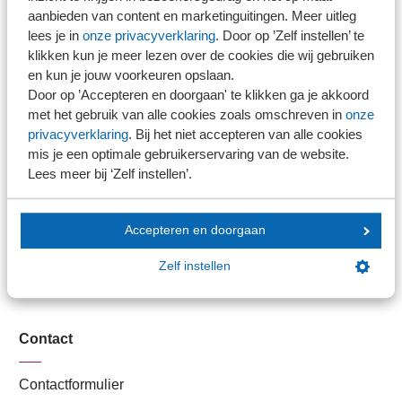
Stel je vaktechnische vraag
aanbieden van content en marketinguitingen. Meer uitleg
Branche in Zicht
lees je in
onze privacyverklaring
. Door op ’Zelf instellen’ te
Dossiers
klikken kun je meer lezen over de cookies die wij gebruiken
en kun je jouw voorkeuren opslaan.
Kantoorvinder
Door op ’Accepteren en doorgaan' te klikken ga je akkoord
Nieuwsbank
met het gebruik van alle cookies zoals omschreven in
onze
privacyverklaring
. Bij het niet accepteren van alle cookies
mis je een optimale gebruikerservaring van de website.
Handige links
Lees meer bij ‘Zelf instellen’.
Veilig bestanden delen
Accepteren en doorgaan
SRA-gecertificeerd
Werken bij SRA
Zelf instellen
Lid worden
Contact
Contactformulier