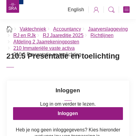
English
Vaktechniek
Accountancy
Jaarverslaggeving
RJ en RJk
RJ Jaareditie 2025
Richtlijnen
Afdeling 2 Jaarrekeningposten
210 Immateriële vaste activa
210.5 Presentatie en toelichting
210.5 Presentatie en toelichting
Inloggen
Log in om verder te lezen.
Inloggen
Heb je nog geen inloggegevens? Kies hieronder