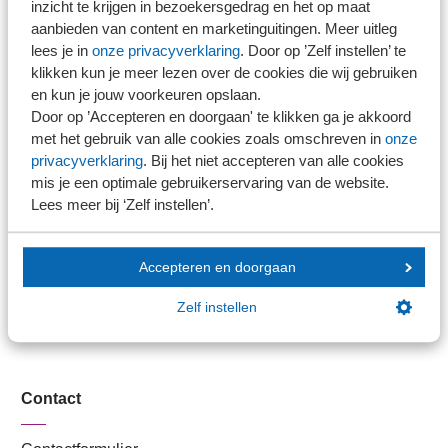
inzicht te krijgen in bezoekersgedrag en het op maat
Stel je vaktechnische vraag
aanbieden van content en marketinguitingen. Meer uitleg
lees je in
onze privacyverklaring
. Door op ’Zelf instellen’ te
Branche in Zicht
klikken kun je meer lezen over de cookies die wij gebruiken
Dossiers
en kun je jouw voorkeuren opslaan.
Kantoorvinder
Door op ’Accepteren en doorgaan' te klikken ga je akkoord
Nieuwsbank
met het gebruik van alle cookies zoals omschreven in
onze
privacyverklaring
. Bij het niet accepteren van alle cookies
mis je een optimale gebruikerservaring van de website.
Handige links
Lees meer bij ‘Zelf instellen’.
Veilig bestanden delen
Accepteren en doorgaan
SRA-gecertificeerd
Werken bij SRA
Zelf instellen
Lid worden
Contact