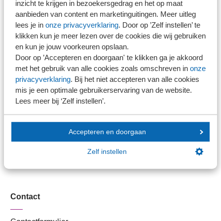
inzicht te krijgen in bezoekersgedrag en het op maat
Stel je vaktechnische vraag
aanbieden van content en marketinguitingen. Meer uitleg
lees je in
onze privacyverklaring
. Door op ’Zelf instellen’ te
Branche in Zicht
klikken kun je meer lezen over de cookies die wij gebruiken
Dossiers
en kun je jouw voorkeuren opslaan.
Kantoorvinder
Door op ’Accepteren en doorgaan' te klikken ga je akkoord
Nieuwsbank
met het gebruik van alle cookies zoals omschreven in
onze
privacyverklaring
. Bij het niet accepteren van alle cookies
mis je een optimale gebruikerservaring van de website.
Handige links
Lees meer bij ‘Zelf instellen’.
Veilig bestanden delen
Accepteren en doorgaan
SRA-gecertificeerd
Werken bij SRA
Zelf instellen
Lid worden
Contact