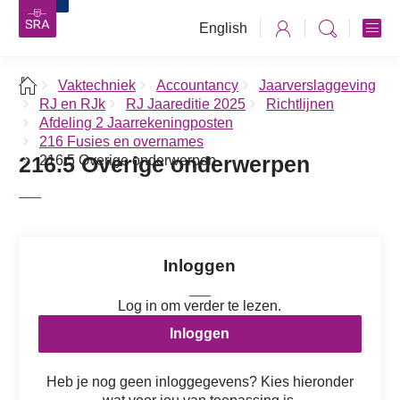
English
Vaktechniek
Accountancy
Jaarverslaggeving
RJ en RJk
RJ Jaareditie 2025
Richtlijnen
Afdeling 2 Jaarrekeningposten
216 Fusies en overnames
216.5 Overige onderwerpen
216.5 Overige onderwerpen
Inloggen
Log in om verder te lezen.
Inloggen
Heb je nog geen inloggegevens? Kies hieronder